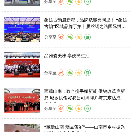
分享至
象雄古韵启新程，品牌赋能兴阿里！ “象雄
古韵”区域品牌于第十届丝绸之路国际博览
会圆满发布！
分享至
品雅砻美味 享便民生活
分享至
西藏山南：政企携手赋新能 供销改革启新
篇 城乡供销贸易公司揭牌并与京东达成深
度合作
分享至
“藏源山南·臻品贺岁”——山南市乡村振兴