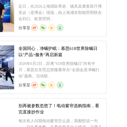
近日，在2026上海国际养老、辅具及康复医疗博
览会（老博会）现场，由上海浦东智能照明联合
会归口、欧普照明..
分享至
全国同心，净螨护眠：慕思618世界除螨日
以"产品+服务"再启新篇
2026年6月2日，距离“618世界除螨日”尚有半
月，慕思在东莞总部隆重举办“全国金质净螨行
动”盛典。活动联..
分享至
别再被参数忽悠了！电动窗帘选购指南，看
完直接抄作业
每次有人问我电动窗帘怎么选，我都想说一句