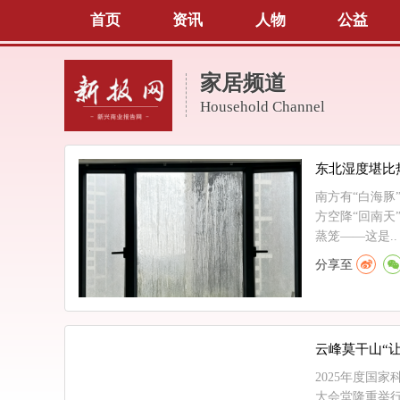
首页
资讯
人物
公益
家居频道
Household Channel
东北湿度堪比
南方有“白海豚
方空降“回南天
蒸笼——这是..
分享至
云峰莫干山“
2025年度国
大会堂隆重举