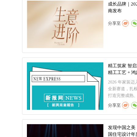
成长品牌｜2
南发布
分享至
精工筑家 智启
精工工艺 +
标杆
2026 年家
全新赛道，扎
打造完整成熟、
分享至
发现中国之美
国住宅设计年