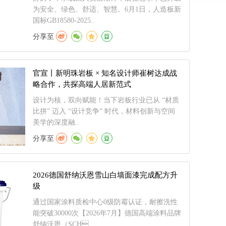
为安全、绿色、舒适、智慧。6月1日，人造板新
国标GB18580-2025..
分享至
官宣丨新明珠岩板 × 知名设计师崔树达成战
略合作，共探高端人居新范式
设计为核，双向赋能！当下岩板行业已从 “材质
比拼” 迈入 “设计竞争” 时代，材料创新与空间
美学的深度融..
分享至
2026德国舒纳沃恩雪山白墙面漆完成配方升
级
通过国家涂料质检中心0级防霉认证，耐擦洗性
能突破30000次【2026年7月】德国高端涂料品牌
舒纳沃恩（SCH..