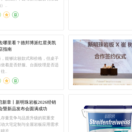
）..
去哪里看？德邦博派红星美凯
店指南
椅，能够比较款式和价格，但桌子
椅坐着是否舒服、台面纹理是否适
往..
岩启新章丨新明珠岩板2026经销
会暨新品发布会圆满成功
入存量竞争与品质升级的双重变
驱动大宅定制与全屋岩板应用需求
碎片..