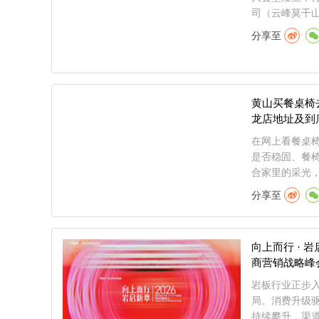
司（云峰莫干山
分享至
黄山买餐桌椅
龙店地址及到
在网上看餐桌
是否稳固、餐
合家里的采光，
分享至
向上而行 · 
商营销战略峰
岩板行业正步
局。消费升级
持续攀升，渠道