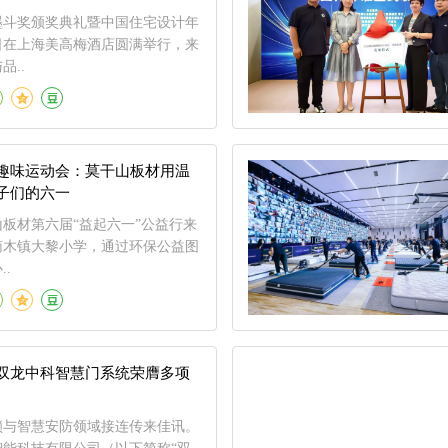
红墨斗奖颁奖典礼暨中国住宅设计年
日在上海美高梅酒店圆满举行，来
品..
趣味运动会：莫干山板材用温
子们的六一
山板材第六届“益起六一”公益行来
南木镇大黎小学，通过环保公益图
.
双龙中科智慧门系统荣膺多项
锁与智慧安防领域接连传来佳讯。