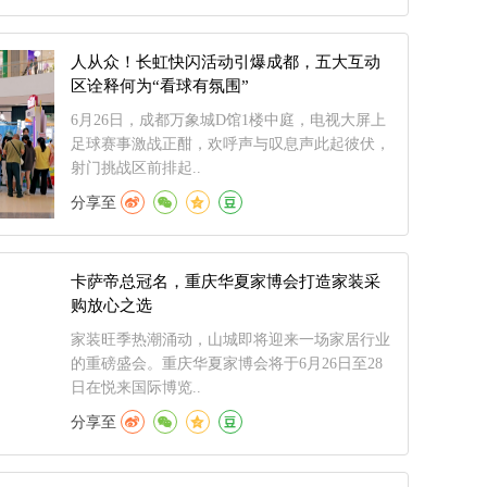
人从众！长虹快闪活动引爆成都，五大互动
区诠释何为“看球有氛围”
6月26日，成都万象城D馆1楼中庭，电视大屏上
足球赛事激战正酣，欢呼声与叹息声此起彼伏，
射门挑战区前排起..
分享至
卡萨帝总冠名，重庆华夏家博会打造家装采
购放心之选
家装旺季热潮涌动，山城即将迎来一场家居行业
的重磅盛会。重庆华夏家博会将于6月26日至28
日在悦来国际博览..
分享至