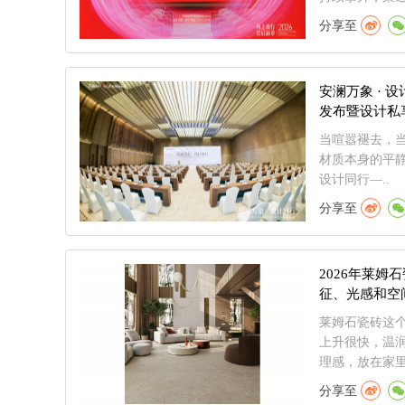
分享至
安澜万象 · 
发布暨设计私
当喧嚣褪去，
材质本身的平静力
设计同行—..
分享至
2026年莱
征、光感和空
莱姆石瓷砖这
上升很快，温
理感，放在家里
分享至