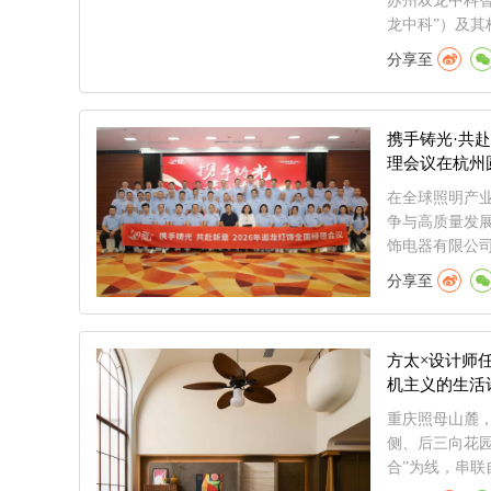
苏州双龙中科
龙中科”）及其核
分享至
携手铸光·共赴
理会议在杭州
在全球照明产
争与高质量发
饰电器有限公司2
分享至
方太×设计师任
机主义的生活
重庆照母山麓
侧、后三向花
合”为线，串联自