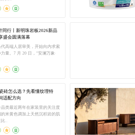
设计同行丨新明珠岩板2026新品
享盛会圆满落幕
当代高端人居审美，开始向内求索
量。7 月 20 日，“安澜万象·
姆石瓷砖怎么选？先看懂纹理特
间适配方向
个品类最近两年在家装里的关注度
润的米黄色调加上天然沉积岩的肌
比..