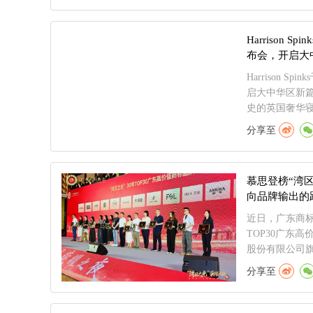
Harrison 
布会，开启大
Harrison 
启大中华区新篇章
史的英国奢华寝.
分享至
慕思登榜“湾区
向品牌输出的
近日，广东商标
TOP30广东
股份有限公司旗.
分享至