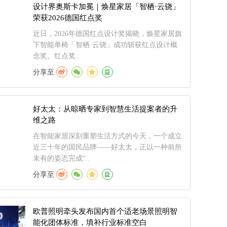
设计界奥斯卡加冕｜焕星家居「智栖·云骁」
荣获2026德国红点奖
近日，2026年德国红点设计奖揭晓，焕星家居旗
下智能单椅「智栖·云骁」成功斩获红点设计概
念奖。红点奖..
分享至
好太太：从晾晒专家到智慧生活提案者的升
维之路
在智能家居深刻重塑生活方式的今天，一个成立
近三十年的国民品牌——好太太，正以一种前所
未有的姿态完成“..
分享至
欧普照明牵头发布国内首个适老场景照明智
能化团体标准，填补行业标准空白