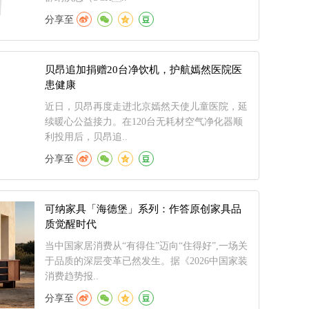
分享至
贝昂追加捐赠20台净饮机，护航嫣然医院医
患健康
近日，贝昂再度走进北京嫣然天使儿童医院，延
续暖心公益接力。在120台无耗材空气净化器顺
利投用后，贝昂追..
分享至
可纳家具「海德堡」系列：作答原创家具品
质觉醒时代
当中国家居消费从“有得住”迈向“住得好”,一场关
于品质的深层变革已然发生。据《2026中国家装
消费趋势报..
分享至