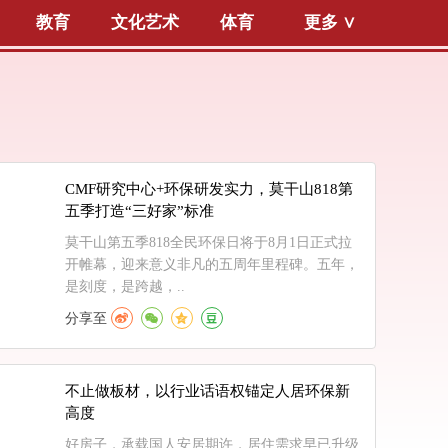
教育
文化艺术
体育
更多 ∨
CMF研究中心+环保研发实力，莫干山818第
五季打造“三好家”标准
莫干山第五季818全民环保日将于8月1日正式拉
开帷幕，迎来意义非凡的五周年里程碑。五年，
是刻度，是跨越，..
分享至
不止做板材，以行业话语权锚定人居环保新
高度
好房子，承载国人安居期许，居住需求早已升级