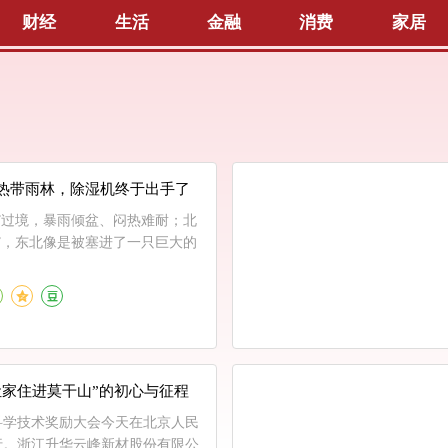
财经
生活
金融
消费
家居
热带雨林，除湿机终于出手了
”过境，暴雨倾盆、闷热难耐；北
”，东北像是被塞进了一只巨大的
让家住进莫干山”的初心与征程
家科学技术奖励大会今天在北京人民
行。浙江升华云峰新材股份有限公