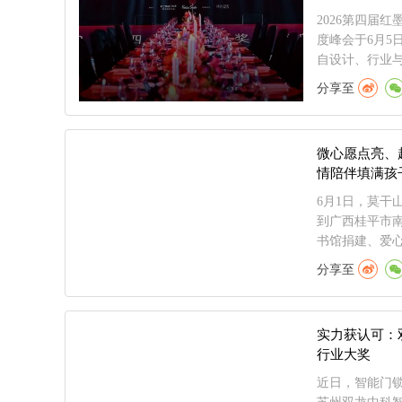
2026第四届
度峰会于6月5
自设计、行业与
分享至
微心愿点亮、
情陪伴填满孩
6月1日，莫干
到广西桂平市
书馆捐建、爱心.
分享至
实力获认可：
行业大奖
近日，智能门