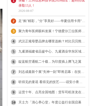
1
突破！兰州信息科技学院2026招生：超特控线
录取13人！
2026-08-07
2
足“购”精彩，“分”享美好——华夏信用卡用“惠民”点亮夏日消费
3
​聚力青年医师眼科发展！宁德爱尔三位医师当选市眼科青年学组成员
4
武汉正规母婴品牌去哪里选购？对比贝贝熊、爱婴坊、乐婴等本地品牌与孩子王
5
九暹酒福建省品鉴中心、九暹酒业华东区域福建省办事处：御隆艺术馆
6
靛蓝航空通航二十载，为印度插上腾飞之翼
7
刘志成最新个展“失神一刻”即将启幕：在技术理性时代，重新唤醒感知的诗意
8
听得见的童谣 看得见的技艺——诏安小青梅童声合唱团首登国家大剧院
9
运货十年、点亮全国地图：货车司机张龙在雪山草原听见生活的回响
10
天士力「清心养心堂」年度公益行全国启幕