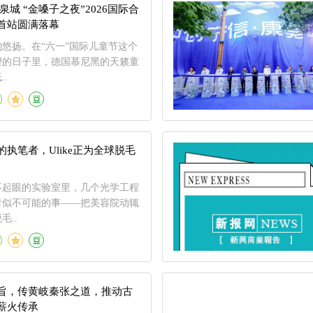
泉城 “金嗓子之夜”2026国际合
首站圆满落幕
悠扬。在“六一”国际儿童节这个
望的日子里，德国慕尼黑的天籁童
.
执笔者，Ulike正为全球脱毛
间不起眼的实验室里，几个光学工程
看似不可能的事——把美容院动辄
毛..
旨，传黄岐秦张之道，推动古
薪火传承