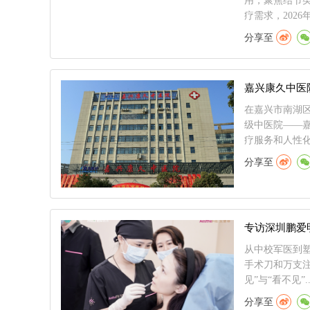
用，聚焦结节
疗需求，2026年
分享至
在嘉兴市南湖区
级中医院——嘉
疗服务和人性化
分享至
专访深圳鹏爱
从中校军医到塑
手术刀和万支
见”与“看不见”.
分享至