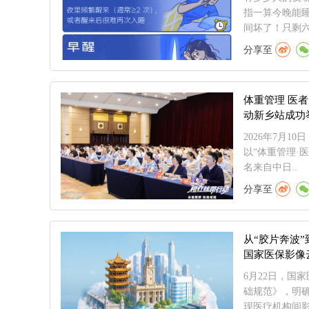
指一算今晚能
间坏了！只剩六
分享至
体重管理 医
动新乡站成功
2026年7月
以“体重管理·
名来自中日..
分享至
从“胶片奔波”
国家医保影像
6月22日，国
础规范》，明
现医疗机构间影.