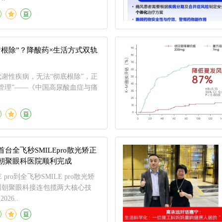
“根除”？降酸药×生活方式双轨
谢性疾病，无法“彻底根除”，正
管理”——《中国高尿酸血症与痛
台全飞秒SMILEpro散光矫正
朝聚眼科医院顺利完成
 pro到全飞秒SMILE pro散光矫
州朝聚眼科接连包揽两大核心技
26..