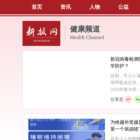
首页
资讯
人物
公益
健康频道
Health Channel
新冠病毒检测
学防护？
近期，不少人
等呼吸道症状
2026年第30周
分享至
为啥越补觉越
第一个就搞错
有多少人的夜