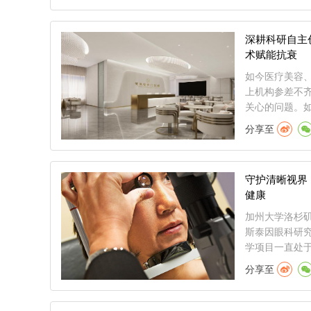
深耕科研自主
术赋能抗衰
如今医疗美容
上机构参差不
关心的问题。如
分享至
守护清晰视界｜U
健康
加州大学洛杉矶分
斯泰因眼科研究所（S
学项目一直处于.
分享至