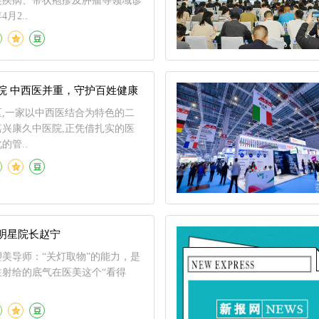
类疾病、带状疱疹及肿瘤等领域诊
4月2..
嘉兴康久中医院 中西医并重，守护百姓健康
,一家以中西医结合为特色的二
兴康久中医院,正凭借扎实的医
的管..
明星院长赵宁
美导师：“关灯取物”的能力，是
注射给的底气在医美这个“看得
.