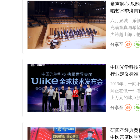
童声润心 乐韵
唱艺术季济南
六月泉城，乐韵
充满童真与希
声跨越山海，抵.
分享至
中国光学科技的
行业定义标准
2013年，一
师正在做一件
上万元的冰点脱
分享至
研四圣经典奥
中医宫庭医学