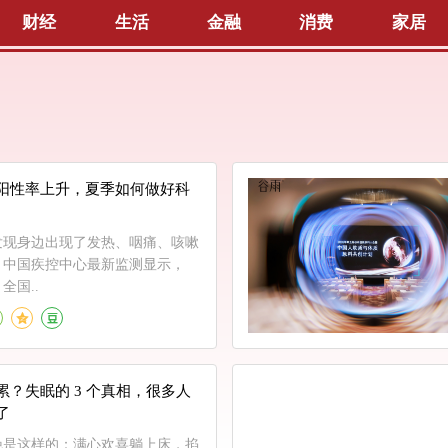
财经
生活
金融
消费
家居
阳性率上升，夏季如何做好科
发现身边出现了发热、咽痛、咳嗽
。中国疾控中心最新监测显示，
，全国..
累？失眠的 3 个真相，很多人
了
晚是这样的：满心欢喜躺上床，掐