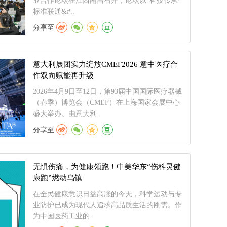
业合作论坛在江西南昌召开，论坛以“科技传承·
标准联通&#..
分享至
意大利展团实力绽放CMEF2026 意中医疗合
作双向赋能再升级
2026年4月9日至12日，第93届中国国际医疗器械
（春季）博览会（CMEF）在上海国家会展中心
盛大举办。由意大利..
分享至
无惧伤痛，为健康领跑！中美华东“伤科灵健
康跑”燃动乌镇
在全民健康意识日益高涨的今天，科学运动与专
业防护已成为现代人追求高品质生活的刚需。作
为中国医药工业的..