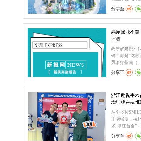
分享至
高尿酸能不能
评测
高尿酸是慢性代
确目标是“达标
风诊疗指南（..
分享至
浙江近视手术首
增强版在杭州
从全飞秒SMILE
正增强版，杭
术“浙江首台”！20
分享至