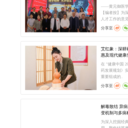
——黄元御医学
【编者按】为
人才工作的意见
分享至
艾红象：深耕
惠及现代健康
在 “健康中国 2
药发展规划》
重要组成的..
分享至
解毒散结 异病
变机制与多病
办
为深入挖掘经