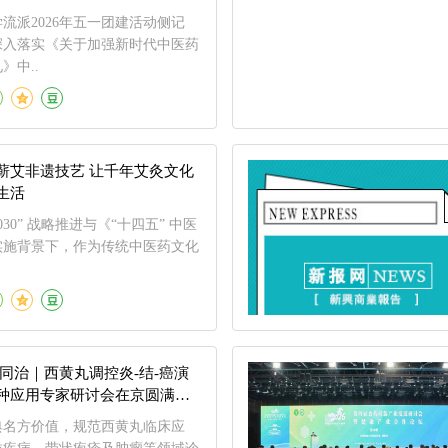
流派2026年五一团建活动侧记
深入落实《关于加强新时代中医药
》中..
蕲艾非遗技艺 让千年艾灸文化
生活
030” 战略推进与《“十四五” 中医
实施背景下，作为传统中医药文化
同治｜西黄丸调控炎-结-癌演
种应用专家研讨会在京圆满举
典名方价值，规范西黄丸临床应