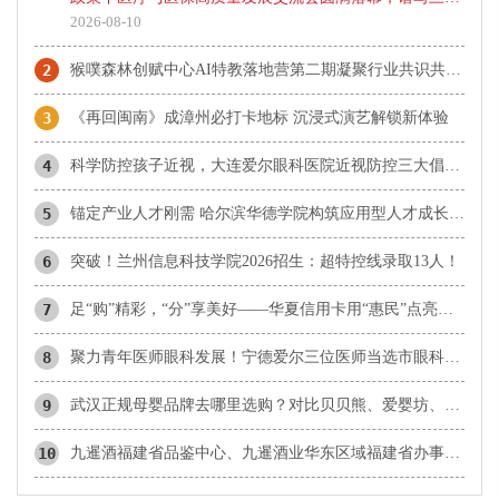
协同新篇章
2026-08-10
2
猴噗森林创赋中心AI特教落地营第二期凝聚行业共识共建质量新标杆
3
《再回闽南》成漳州必打卡地标 沉浸式演艺解锁新体验
4
科学防控孩子近视，大连爱尔眼科医院近视防控三大倡议发布会
5
锚定产业人才刚需 哈尔滨华德学院构筑应用型人才成长高地
6
突破！兰州信息科技学院2026招生：超特控线录取13人！
7
足“购”精彩，“分”享美好——华夏信用卡用“惠民”点亮夏日消费
8
​聚力青年医师眼科发展！宁德爱尔三位医师当选市眼科青年学组成员
9
武汉正规母婴品牌去哪里选购？对比贝贝熊、爱婴坊、乐婴等本地品牌与孩子王
10
九暹酒福建省品鉴中心、九暹酒业华东区域福建省办事处：御隆艺术馆