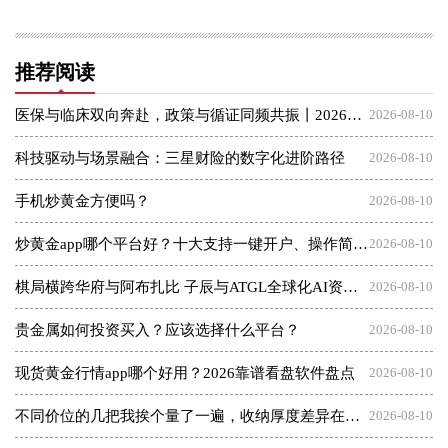
推荐阅读
医保与临床双向奔赴，政策与循证同频共振丨2026医保新政策下医疗与医保高质量发展交流会圆满落幕，谱写三医协同新篇章
2026-08-10
科技驱动与场景融合：三星财险的数字化进阶路径
2026-08-10
手机炒黄金方便吗？
2026-08-10
炒黄金app哪个平台好？十大支持一键开户、操作简单的交易软件
2026-08-10
​棋局横跨华府与阿布扎比 子辰与ATGL全球化AI资本突围战
2026-08-10
贵金属如何投资买入？应该选择什么平台？
2026-08-10
现货黄金行情app哪个好用？2026靠谱看盘软件盘点
2026-08-10
不同价位的几把我挨个量了一遍，收纳厚度差异在哪（附数据表）
2026-08-10