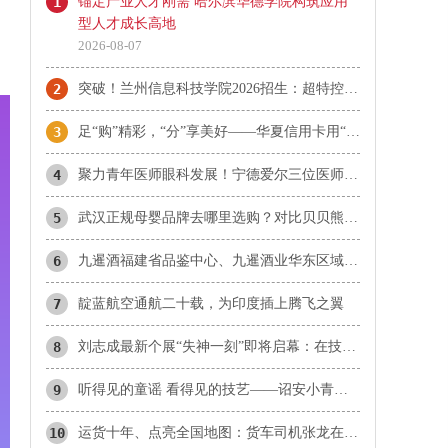
1
锚定产业人才刚需 哈尔滨华德学院构筑应用
型人才成长高地
2026-08-07
2
突破！兰州信息科技学院2026招生：超特控线录取13人！
3
足“购”精彩，“分”享美好——华夏信用卡用“惠民”点亮夏日消费
4
​聚力青年医师眼科发展！宁德爱尔三位医师当选市眼科青年学组成员
5
武汉正规母婴品牌去哪里选购？对比贝贝熊、爱婴坊、乐婴等本地品牌与孩子王
6
九暹酒福建省品鉴中心、九暹酒业华东区域福建省办事处：御隆艺术馆
7
靛蓝航空通航二十载，为印度插上腾飞之翼
8
刘志成最新个展“失神一刻”即将启幕：在技术理性时代，重新唤醒感知的诗意
9
听得见的童谣 看得见的技艺——诏安小青梅童声合唱团首登国家大剧院
10
运货十年、点亮全国地图：货车司机张龙在雪山草原听见生活的回响