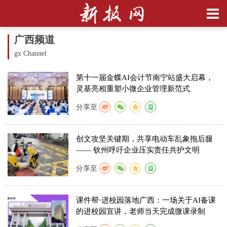
广西频道
gx Channel
第十一届金蝶AI会计节南宁站盛大启幕，
灵基亮相重塑小微企业管理新范式
分享至
创文攻坚关键期，共享电动车乱象拖后腿
—— 钦州呼吁企业压实责任共护文明
分享至
课件帮·进校园落地广西：一场关于AI备课
的进校园宣讲，老师当天完成微课录制