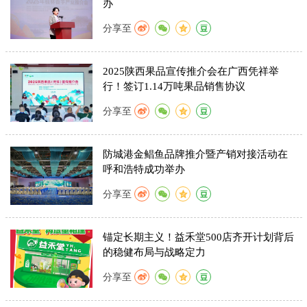
办
分享至
2025陕西果品宣传推介会在广西凭祥举
行！签订1.14万吨果品销售协议
分享至
防城港金鲳鱼品牌推介暨产销对接活动在
呼和浩特成功举办
分享至
锚定长期主义！益禾堂500店齐开计划背后
的稳健布局与战略定力
分享至