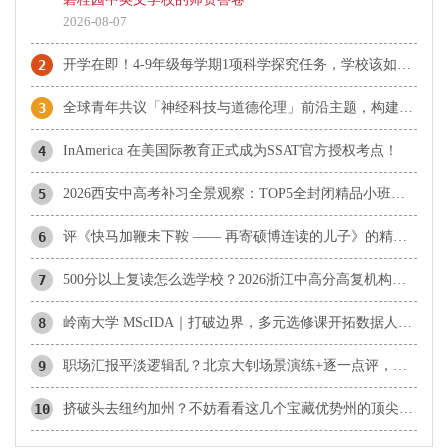
2026-08-07
2
开学在即！4-9年级每学期1项科学探究任务，学校该如何快速落地执行？
3
全球青年共议「神经科技与道德伦理」前沿主题，构建科创向善未来
4
InAmerica 在美国际教育正式成为SSAT官方授权考点！
5
2026西安中高考补习全景观察：TOP5全封闭精品小班赛道学校推荐
6
评《快马加鞭未下鞍 —— 再寄硕博连读的儿子》的精神内核
7
500分以上复读怎么选学校？2026浙江中高分高复机构解析
8
岭南大学 MScIDA｜打破边界，多元选修课开拓数据人才无限前路
9
职场汇报平淡逻辑乱？北京大钊场景演练+逐一点评，助你快速组织思路
10
挤破头去纽约加州？不妨看看这几个宝藏优势州的顶尖私校吧！