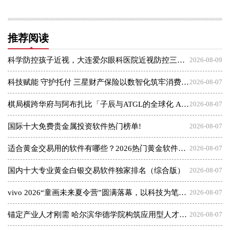
推荐阅读
科学防控孩子近视，大连爱尔眼科医院近视防控三大倡议发布会
2026-08-09
科技赋能 守护托付 三星财产保险以数智化筑牢消费者权益保护屏障
2026-08-07
棋局横跨华府与阿布扎比「子辰与ATGL的全球化 AI 资本突围战」
2026-08-07
国际十大免费贵金属投资软件热门榜单!
2026-08-07
适合黄金交易用的软件有哪些？2026热门黄金软件速览！
2026-08-07
国内十大专业黄金白银交易软件独家排名（综合版）
2026-08-07
vivo 2026“童画未来夏令营”圆满落幕，以科技为笔，绘就美育未来
2026-08-07
锚定产业人才刚需 哈尔滨华德学院构筑应用型人才成长高地
2026-08-07