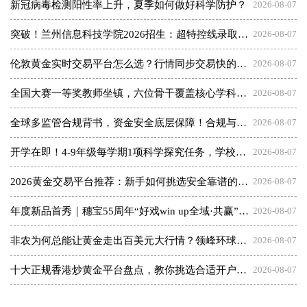
新冠病毒检测阳性率上升，夏季如何做好科学防护？
2026-08-07
突破！兰州信息科技学院2026招生：超特控线录取13人！
2026-08-07
伦敦黄金实时交易平台怎么选？行情同步交易快的平台盘点
2026-08-07
全国大赛一等奖教师坐镇，六位骨干覆盖核心学科：五邑碧桂园中英文学校的师资答卷
2026-08-07
全球多监管合规背书，资金安全底层保障！合规与风控兼备的杠杆黄金交易平台推荐
2026-08-07
开学在即！4-9年级每学期1项科学探究任务，学校该如何快速落地执行？
2026-08-07
2026黄金交易平台推荐：新手如何挑选安全靠谱的交易商
2026-08-07
年度新品首秀｜穗宝55周年“好戏win up全域·共赢”秋季商务会即将启幕
2026-08-07
非农为何总能让黄金走出百美元大行情？领峰环球教你正确参与
2026-08-07
十大正规香港炒黄金平台盘点，教你挑选合适开户平台
2026-08-07