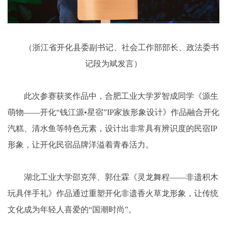
（浙江省开化县委副
书记
、社会工作部部长、政法委
书
记
段为斌发言）
此次参赛获奖作品中，合肥工业大学罗智成同学《源生
萌物——开化“钱江源•星宿”IP家族形象设计》作品融合开化
汽糕、清水鱼等特色元素，设计出非常具有辨识度的民宿IP
形象，让开化民宿品牌洋溢着青春活力。
湖北工业大学邵克萍、郭仕霖《灵龙舞程——非遗积木
玩具伴手礼》作品通过重塑开化非遗香火草龙形象，让传统
文化成为年轻人喜爱的“国潮时尚”。