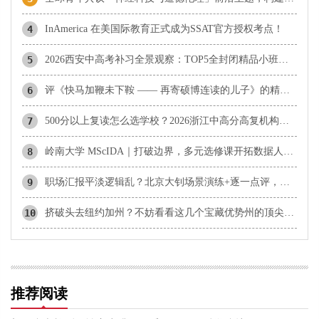
4
InAmerica 在美国际教育正式成为SSAT官方授权考点！
5
2026西安中高考补习全景观察：TOP5全封闭精品小班赛道学校推荐
6
评《快马加鞭未下鞍 —— 再寄硕博连读的儿子》的精神内核
7
500分以上复读怎么选学校？2026浙江中高分高复机构解析
8
岭南大学 MScIDA｜打破边界，多元选修课开拓数据人才无限前路
9
职场汇报平淡逻辑乱？北京大钊场景演练+逐一点评，助你快速组织思路
10
挤破头去纽约加州？不妨看看这几个宝藏优势州的顶尖私校吧！
推荐阅读