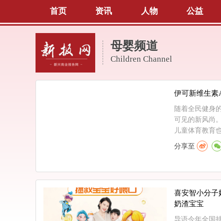
首页
资讯
人物
公益
母婴频道
Children Channel
伊可新维生素
随着全民健身
可见的新风尚
儿童体育教育也
分享至
喜安智小分子
奶渣宝宝
导语今年全国