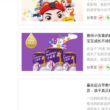
受影响，食欲
的喜安智小分子
分享至
雅培小安素奶
宝宝成长不掉
在这个“内卷”
成为了宝妈宝
要拔尖，就连宝.
分享至
赢在起点早教
弃，孩子真正
一位妈妈发现,
每当妈妈拿起积
成其他人,孩子反