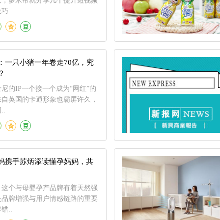
天，多米帮就分享几个提升短视频
巧..
：一只小猪一年卷走70亿，究
？
尼的IP一个接一个成为“网红”的
来自英国的卡通形象也霸屏许久，
.
妈携手苏炳添读懂孕妈妈，共
，这个与母婴孕产品牌有着天然强
是品牌增强与用户情感链路的重要
错..