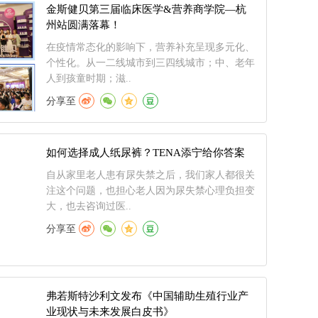
金斯健贝第三届临床医学&营养商学院—杭
州站圆满落幕！
在疫情常态化的影响下，营养补充呈现多元化、
个性化。从一二线城市到三四线城市；中、老年
人到孩童时期；滋..
分享至
如何选择成人纸尿裤？TENA添宁给你答案
自从家里老人患有尿失禁之后，我们家人都很关
注这个问题，也担心老人因为尿失禁心理负担变
大，也去咨询过医..
分享至
弗若斯特沙利文发布《中国辅助生殖行业产
业现状与未来发展白皮书》