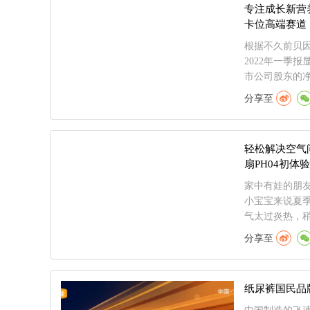
专注成长新营
卡位高端赛道
根据不久前贝因
2022年一季报
市公司股东的净
分享至
轻松解决空气
扇PH04初体验
家中有娃的朋
小宝宝来说夏
气太过炎热，稍
分享至
纸尿裤国民品