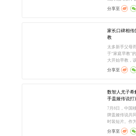
分享至
家长口碑相传
教
太多新手父母
于“家庭早教”
大开始早教，该
分享至
数智人尤子希
手盖娅传说打
7月8日，中国
牌盖娅传说共
时装短片。作为
分享至