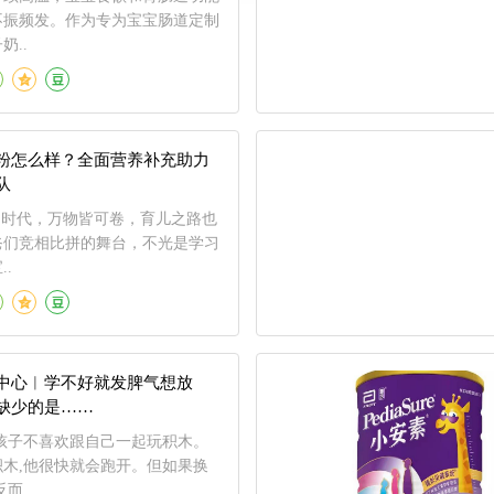
不振频发。作为专为宝宝肠道定制
奶..
粉怎么样？全面营养补充助力
队
的时代，万物皆可卷，育儿之路也
爸们竞相比拼的舞台，不光是学习
.
中心︱学不好就发脾气想放
缺少的是……
孩子不喜欢跟自己一起玩积木。
木,他很快就会跑开。但如果换
而..