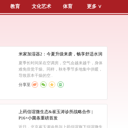
教育
文化艺术
体育
更多 ∨
米家加湿器2：今夏升级来袭，畅享舒适水润
夏季长时间呆在空调房，空气会越来越干，身体
难免倍觉干燥。同样，秋冬季节多地集中供暖，
导致原本干燥的空..
分享至
上药信谊微生态&崔玉涛诊所战略合作 |
P16+小菌条重磅首发
近日，北京崔玉涛诊所与上药信谊旗下信谊微生