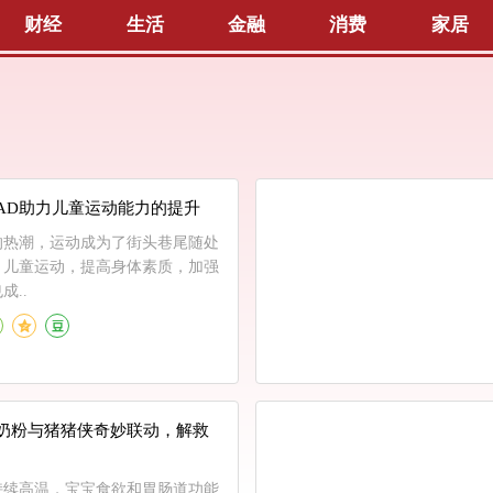
财经
生活
金融
消费
家居
AD助力儿童运动能力的提升
的热潮，运动成为了街头巷尾随处
。儿童运动，提高身体素质，加强
成..
奶粉与猪猪侠奇妙联动，解救
持续高温，宝宝食欲和胃肠道功能