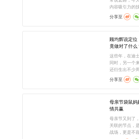
常说套路，今
内容吸引力的技
分享至
顾均辉说定位
竟做对了什么
这些年，在迪士
同时，另一个
还衍生出不少周.
分享至
母亲节袋鼠妈
情共赢
母亲节又到了
关联的节点，
战场，更是不容