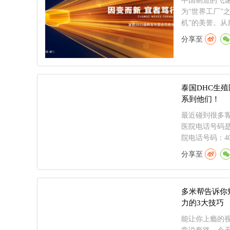
中国制造的飞
为“世界工厂”
机”的美誉。从盾
分享至
泰国DHC生
系到他们！
最近碰到很多客
医院电话号码是
院电话号码：400-
分享至
多米帮告诉你
力的3大技巧
能让你上瘾的