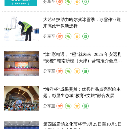
分享至
大艺科技助力哈尔滨冰雪季，冰雪作业迎
来高效环保新选择
分享至
“津”彩相遇 、“橙”就未来- 2025 年安远县
“安橙” 赣南脐橙（天津）营销推介会成功
举办
分享至
“海洋杯”成果斐然：优秀作品点亮彩绘主
题，彰显生态城“教育+文旅”融合发展
分享至
第四届扁鹊文化节将于9月29日至10月5日