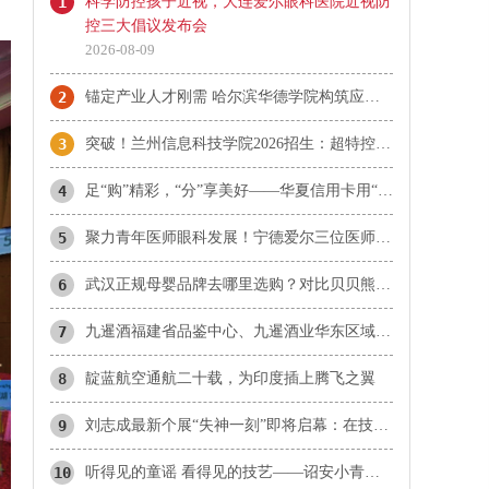
1
科学防控孩子近视，大连爱尔眼科医院近视防
控三大倡议发布会
2026-08-09
2
锚定产业人才刚需 哈尔滨华德学院构筑应用型人才成长高地
3
突破！兰州信息科技学院2026招生：超特控线录取13人！
4
足“购”精彩，“分”享美好——华夏信用卡用“惠民”点亮夏日消费
5
​聚力青年医师眼科发展！宁德爱尔三位医师当选市眼科青年学组成员
6
武汉正规母婴品牌去哪里选购？对比贝贝熊、爱婴坊、乐婴等本地品牌与孩子王
7
九暹酒福建省品鉴中心、九暹酒业华东区域福建省办事处：御隆艺术馆
8
靛蓝航空通航二十载，为印度插上腾飞之翼
9
刘志成最新个展“失神一刻”即将启幕：在技术理性时代，重新唤醒感知的诗意
10
听得见的童谣 看得见的技艺——诏安小青梅童声合唱团首登国家大剧院