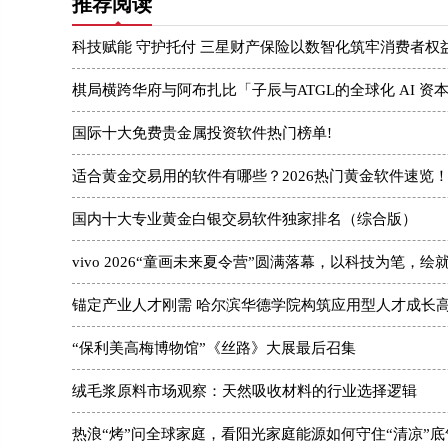
推荐阅读
科技赋能 守护托付 三星财产保险以数智化筑牢消费者权
棋局横跨华府与阿布扎比「子辰与ATGL的全球化 AI 资
国际十大免费贵金属投资软件热门榜单!
适合黄金交易用的软件有哪些？2026热门黄金软件速览
国内十大专业黄金白银交易软件独家排名（综合版）
vivo 2026“童画未来夏令营”圆满落幕，以科技为笔，绘
锚定产业人才刚需 哈尔滨华德学院构筑应用型人才成长
“保利美高梅博物馆”《丝路》大展最后召集
绒毛浆原料市场观察：天然吸收材料的行业选择逻辑
热浪“烤”问全球家庭，看阳光家庭能源如何守住“清凉”底