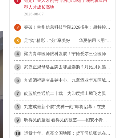
1
锚定产业人才刚需 哈尔滨华德学院构筑应用
型人才成长高地
2026-08-07
2
突破！兰州信息科技学院2026招生：超特控线录取13人！
3
足“购”精彩，“分”享美好——华夏信用卡用“惠民”点亮夏日消费
4
​聚力青年医师眼科发展！宁德爱尔三位医师当选市眼科青年学组成员
5
武汉正规母婴品牌去哪里选购？对比贝贝熊、爱婴坊、乐婴等本地品牌与孩子王
6
九暹酒福建省品鉴中心、九暹酒业华东区域福建省办事处：御隆艺术馆
7
靛蓝航空通航二十载，为印度插上腾飞之翼
8
刘志成最新个展“失神一刻”即将启幕：在技术理性时代，重新唤醒感知的诗意
9
听得见的童谣 看得见的技艺——诏安小青梅童声合唱团首登国家大剧院
10
运货十年、点亮全国地图：货车司机张龙在雪山草原听见生活的回响