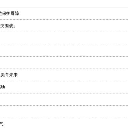
益保护屏障
本突围战」
！
就美育未来
高地
气