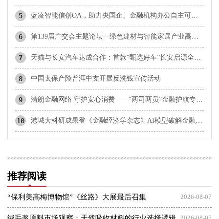
5
蓝凌智能信创OA，助力央国企、金融机构办公自主可控、高效智能
6
第139届广交会主题论坛—绿色建材与智能家居产业高质量出海交流活动在广州成功举办
7
天猫与长安汽车达成合作：首款“甄选好车”长安启源全新Q05激光极智版上线
8
中国太保产险普洱中支开展反洗钱宣传活动
9
清朗金融网络 守护安心消费——“两司两员”金融护航专项风险提示
10
港城大科研成果登《金融经济学杂志》AI模型破解金融资产定价难题
推荐阅读
“保利美高梅博物馆”《丝路》大展最后召集
2026-08-07
绒毛浆原料市场观察：天然吸收材料的行业选择逻辑
2026-08-07