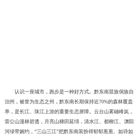
认识一座城市，跑步是一种好方式。黔东南苗族侗族自
治州，被誉为生态之州，黔东南长期保持近70%的森林覆盖
率，是长江、珠江上游的重要生态屏障。云台山雾岫峰岚，
雷公山漫林碧透，月亮山梯田延绵，清水江、都柳江、㵲阳
河绿带婉约，“三山三江”把黔东南装扮得郁郁葱葱、如诗如