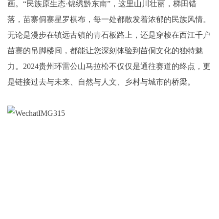
画。“民族原生态·锦绣黔东南”，这里山川壮丽，梯田错
落，苗寨侗寨星罗棋布，每一处都散发着浓郁的民族风情。
无论是漫步在镇远古镇的青石板路上，还是穿梭在西江千户
苗寨的吊脚楼间，都能让您深刻体验到苗侗文化的独特魅
力。2024贵州环雷公山马拉松不仅仅是通往赛道的终点，更
是链接过去与未来、自然与人文、乡村与城市的桥梁。