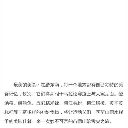
最美的美食：在黔东南，每一个地方都有自己独特的美
食记忆，这次，它们将亮相于马拉松赛道上与大家见面。酸
汤粉、酸汤鱼、五彩糯米饭、榕江卷粉、榕江脐橙、黄平黄
糕粑等丰富多样的补给食物，将让运动员们一享苗山侗水赐
予的美味佳肴，来一次妙不可言的苗侗山珍舌尖之旅。