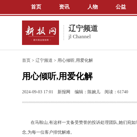
首页
资讯
人物
公益
辽宁频道
jl Channel
首页
>
辽宁频道
>
用心倾听,用爱化解
用心倾听,用爱化解
2024-09-03 17:01
新报网
编辑：陈婉儿
阅读：61740
在马鞍山,有这样一支备受赞誉的投诉处理团队,她们宛如客
念,为每一位客户排忧解难。