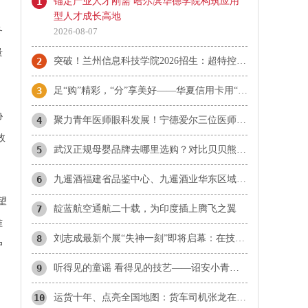
1
锚定产业人才刚需 哈尔滨华德学院构筑应用
型人才成长高地
务
2026-08-07
量
2
突破！兰州信息科技学院2026招生：超特控线录取13人！
3
足“购”精彩，“分”享美好——华夏信用卡用“惠民”点亮夏日消费
协
4
​聚力青年医师眼科发展！宁德爱尔三位医师当选市眼科青年学组成员
效
5
武汉正规母婴品牌去哪里选购？对比贝贝熊、爱婴坊、乐婴等本地品牌与孩子王
6
九暹酒福建省品鉴中心、九暹酒业华东区域福建省办事处：御隆艺术馆
望
7
靛蓝航空通航二十载，为印度插上腾飞之翼
准
8
刘志成最新个展“失神一刻”即将启幕：在技术理性时代，重新唤醒感知的诗意
户
9
听得见的童谣 看得见的技艺——诏安小青梅童声合唱团首登国家大剧院
10
运货十年、点亮全国地图：货车司机张龙在雪山草原听见生活的回响