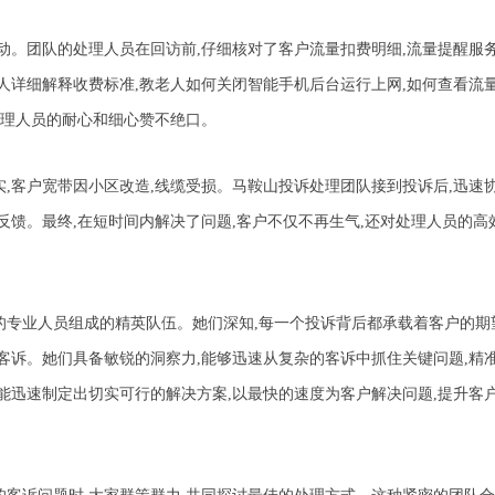
动。团队的处理人员在回访前,仔细核对了客户流量扣费明细,流量提醒服
人详细解释收费标准,教老人如何关闭智能手机后台运行上网,如何查看流
处理人员的耐心和细心赞不绝口。
,客户宽带因小区改造,线缆受损。马鞍山投诉处理团队接到投诉后,迅速
反馈。最终,在短时间内解决了问题,客户不仅不再生气,还对处理人员的高
的专业人员组成的精英队伍。她们深知,每一个投诉背后都承载着客户的期
客诉。她们具备敏锐的洞察力,能够迅速从复杂的客诉中抓住关键问题,精
能迅速制定出切实可行的解决方案,以最快的速度为客户解决问题,提升客