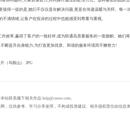
的客诉问题时,大家群策群力,共同探讨最佳的处理方式。这种紧密的团队合
更值得一提的是,她们不仅仅是在解决问题,更是在传递温暖与关怀。每一
户的不满情绪,让客户在投诉的过程中也能感受到尊重与重视。
工作效率,赢得了客户的一致好评,成为联通高质量服务的一面旗帜。她们将
念,不断提升自身能力,为打造更加优质、和谐的服务环境而不懈努力!
撤下相关作品 help@cssxw.com。
联网，仅供参考、学习分享使用，不构成投资建议。相关侵权责任由信息