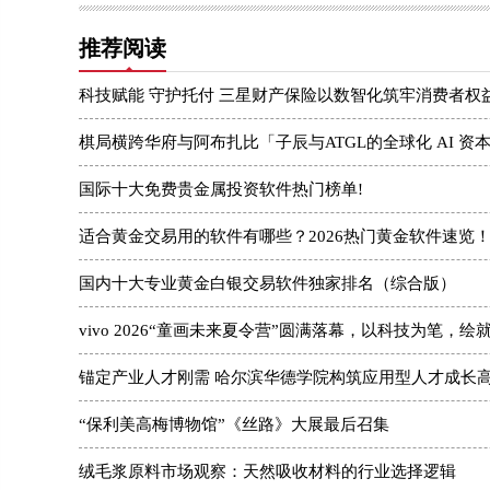
推荐阅读
科技赋能 守护托付 三星财产保险以数智化筑牢消费者权
棋局横跨华府与阿布扎比「子辰与ATGL的全球化 AI 资
国际十大免费贵金属投资软件热门榜单!
适合黄金交易用的软件有哪些？2026热门黄金软件速览
国内十大专业黄金白银交易软件独家排名（综合版）
vivo 2026“童画未来夏令营”圆满落幕，以科技为笔，绘
锚定产业人才刚需 哈尔滨华德学院构筑应用型人才成长
“保利美高梅博物馆”《丝路》大展最后召集
绒毛浆原料市场观察：天然吸收材料的行业选择逻辑