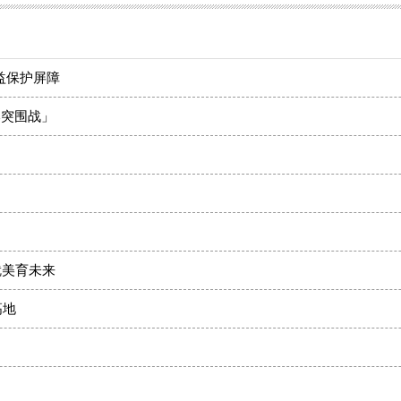
益保护屏障
本突围战」
！
就美育未来
高地