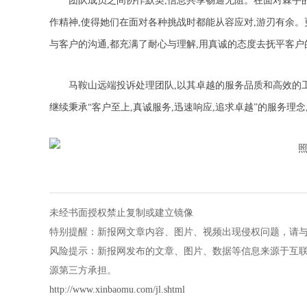
团队成员之间协作默契,信息共享畅通无阻。在面对棘手
作精神,使得她们在面对各种挑战时都能从容应对,游刃有余。
与客户的沟通,都充满了耐心与理解,用真诚的态度去抚平客
马鞍山远端投诉处理团队,以其卓越的服务品质和高效的
继续秉承“客户至上,真诚服务,迅速响应,追求卓越”的服务理
未经书面授权禁止复制或建立镜像
特别提醒：新报网文章内容、图片、视频出现侵权问题，请与本站联系
风险提示：新报网发布的文章、图片、数据等信息来源于互
源第三方承担。
http://www.xinbaomu.com/jl.shtml