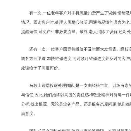
有一次,一位老年客户对手机流量扣费产生了误解,情绪激
情况。回访客户时,处理人员耐心倾听,用通俗易懂的语言为老
提醒短信,避免产生非必要流量。最终,老人消除了误解,还对
还有一次,一位客户因宽带维修不及时而大发雷霆。经核实
调各方面渠道,加快维修进度,同时紧盯维修进度并及时向客户
处理给予了高度评价。
马鞍山远端投诉处理团队,是一支由经验丰富、训练有素
与信任,因此,她们始终以高度的责任感和敬业精神对待每一件
分析,找出根源。无论是业务产品、还是服务态度问题,她们都
满意度。