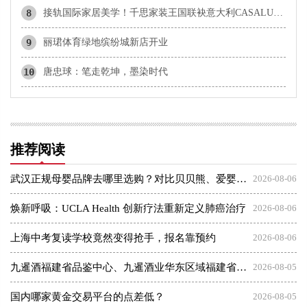
8
接轨国际家居美学！千思家装王国联袂意大利CASALUME 构筑软装全案交付新标杆
9
丽珺体育绿地缤纷城新店开业
10
唐忠球：笔走乾坤，墨染时代
推荐阅读
武汉正规母婴品牌去哪里选购？对比贝贝熊、爱婴坊、乐婴等本地品牌与孩子王
2026-08-06
焕新呼吸：UCLA Health 创新疗法重新定义肺癌治疗
2026-08-06
上海中考复读学校竟然变得抢手，报名靠预约
2026-08-06
九暹酒福建省品鉴中心、九暹酒业华东区域福建省办事处：御隆艺术馆
2026-08-05
国内哪家黄金交易平台的点差低？
2026-08-05