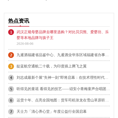
热点资讯
1
武汉正规母婴品牌去哪里选购？对比贝贝熊、爱婴坊、乐
婴等本地品牌与孩子王
2026-08-06
2
九暹酒福建省品鉴中心、九暹酒业华东区域福建省办事处：御隆艺术馆
3
靛蓝航空通航二十载，为印度插上腾飞之翼
4
刘志成最新个展“失神一刻”即将启幕：在技术理性时代，重新唤醒感知的诗意
5
听得见的童谣 看得见的技艺——诏安小青梅童声合唱团首登国家大剧院
6
运货十年、点亮全国地图：货车司机张龙在雪山草原听见生活的回响
7
天士力「清心养心堂」年度公益行全国启幕