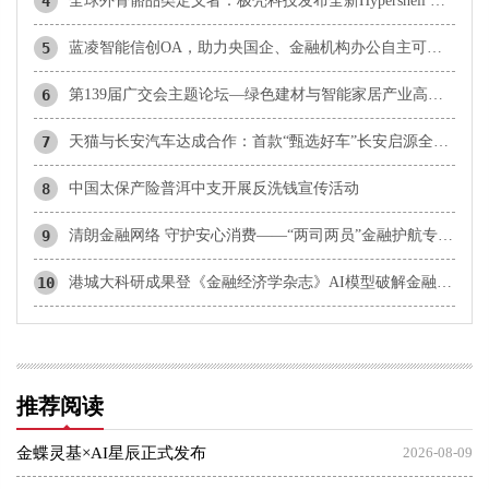
4
全球外骨骼品类定义者：极壳科技发布全新Hypershell X 系列
5
蓝凌智能信创OA，助力央国企、金融机构办公自主可控、高效智能
6
第139届广交会主题论坛—绿色建材与智能家居产业高质量出海交流活动在广州成功举办
7
天猫与长安汽车达成合作：首款“甄选好车”长安启源全新Q05激光极智版上线
8
中国太保产险普洱中支开展反洗钱宣传活动
9
清朗金融网络 守护安心消费——“两司两员”金融护航专项风险提示
10
港城大科研成果登《金融经济学杂志》AI模型破解金融资产定价难题
推荐阅读
金蝶灵基×AI星辰正式发布
2026-08-09