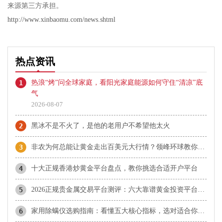
来源第三方承担。
http://www.xinbaomu.com/news.shtml
热点资讯
1
热浪“烤”问全球家庭，看阳光家庭能源如何守住“清凉”底
气
2026-08-07
2
黑冰不是不火了，是他的老用户不希望他太火
3
非农为何总能让黄金走出百美元大行情？领峰环球教你正确参与
4
十大正规香港炒黄金平台盘点，教你挑选合适开户平台
5
2026正规贵金属交易平台测评：六大靠谱黄金投资平台盘点
6
家用除螨仪选购指南：看懂五大核心指标，选对适合你的那一款