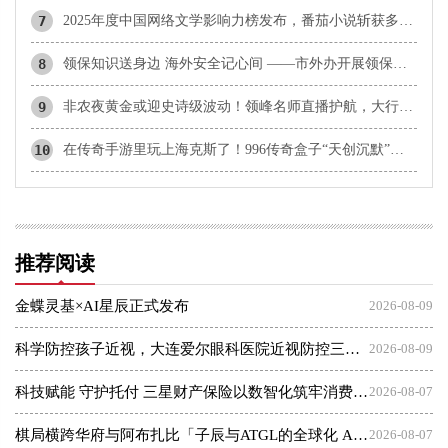
7
2025年度中国网络文学影响力榜发布，番茄小说斩获多项殊荣
8
领保知识送身边 海外安全记心间 ——市外办开展领保大讲堂系列活动
9
非农夜黄金或迎史诗级波动！领峰名师直播护航，大行情一举擒获！
10
在传奇手游里玩上海克斯了！996传奇盒子“天创沉默”创意醒目
推荐阅读
金蝶灵基×AI星辰正式发布
2026-08-09
科学防控孩子近视，大连爱尔眼科医院近视防控三大倡议发布会
2026-08-09
科技赋能 守护托付 三星财产保险以数智化筑牢消费者权益保护屏障
2026-08-07
棋局横跨华府与阿布扎比「子辰与ATGL的全球化 AI 资本突围战」
2026-08-07