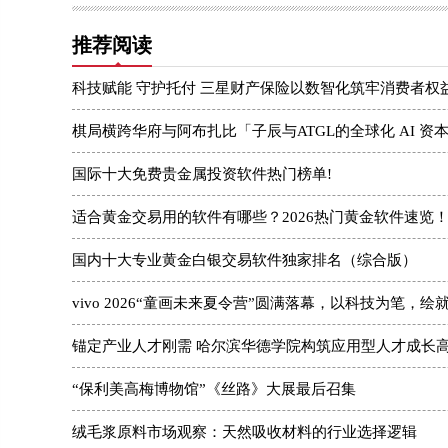
推荐阅读
科技赋能 守护托付 三星财产保险以数智化筑牢消费者权
棋局横跨华府与阿布扎比「子辰与ATGL的全球化 AI 资
国际十大免费贵金属投资软件热门榜单!
适合黄金交易用的软件有哪些？2026热门黄金软件速览
国内十大专业黄金白银交易软件独家排名（综合版）
vivo 2026“童画未来夏令营”圆满落幕，以科技为笔，绘
锚定产业人才刚需 哈尔滨华德学院构筑应用型人才成长
“保利美高梅博物馆”《丝路》大展最后召集
绒毛浆原料市场观察：天然吸收材料的行业选择逻辑