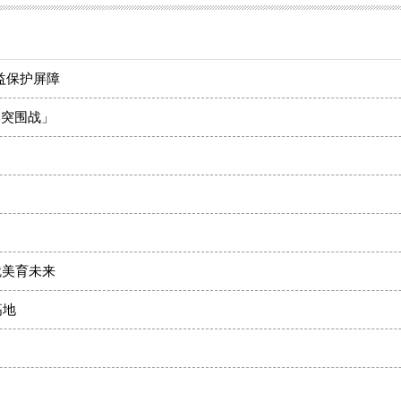
益保护屏障
本突围战」
！
就美育未来
高地