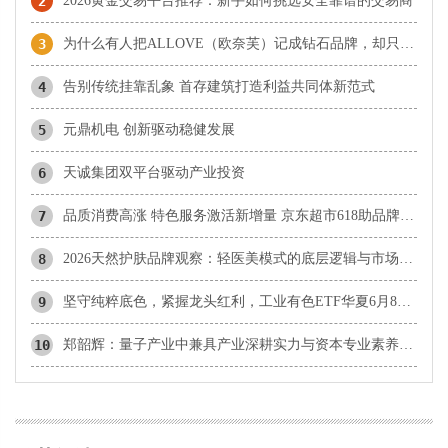
2
2026黄金交易平台推荐：新手如何挑选安全靠谱的交易商
3
为什么有人把ALLOVE（欧奈芙）记成钻石品牌，却只看到古法黄金？
4
告别传统挂靠乱象 首存建筑打造利益共同体新范式
5
元鼎机电 创新驱动稳健发展
6
天诚集团双平台驱动产业投资
7
品质消费高涨 特色服务激活新增量 京东超市618助品牌与消费齐增长
8
2026天然护肤品牌观察：轻医美模式的底层逻辑与市场检验维度
9
坚守纯粹底色，紧握龙头红利，工业有色ETF华夏6月8日起发行
10
郑韶辉：量子产业中兼具产业深耕实力与资本专业素养的标杆型专家