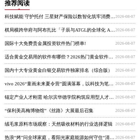
推荐阅读
科技赋能 守护托付 三星财产保险以数智化筑牢消费者权益保护屏障
2026-08-07
棋局横跨华府与阿布扎比「子辰与ATGL的全球化 AI 资本突围战」
2026-08-07
国际十大免费贵金属投资软件热门榜单!
2026-08-07
适合黄金交易用的软件有哪些？2026热门黄金软件速览！
2026-08-07
国内十大专业黄金白银交易软件独家排名（综合版）
2026-08-07
vivo 2026“童画未来夏令营”圆满落幕，以科技为笔，绘就美育未来
2026-08-07
锚定产业人才刚需 哈尔滨华德学院构筑应用型人才成长高地
2026-08-07
“保利美高梅博物馆”《丝路》大展最后召集
2026-08-07
绒毛浆原料市场观察：天然吸收材料的行业选择逻辑
2026-08-07
热浪“烤”问全球家庭，看阳光家庭能源如何守住“清凉”底气
2026-08-07