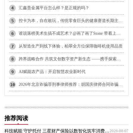
4
汇鑫贵金属平台怎么样？是正规的吗？
5
控卡为本，自在敢玩，传统零食巨头的健康赛道长期主义实践
6
谁说落榜美术生搞不成艺术？@画了画了Stone 带着上百张“神作”，约你北京见！
7
从智造生产到线下体验，柏翠全方位保障咖啡机使用品质
8
​跨界战略合作 共筑文创数字资产新生态 ——携手探索文化数字化战略落地新范式
9
AI赋能农产品：开启智慧农业新时代
10
2026年北京诈骗罪刑事律师推荐：胡国庆律师合同诈骗与诈骗罪辩护方向分析
推荐阅读
科技赋能 守护托付 三星财产保险以数智化筑牢消费者权益保护屏障
2026-08-07