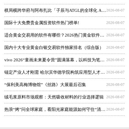
棋局横跨华府与阿布扎比「子辰与ATGL的全球化 AI 资本突围战」
2026-08-07
国际十大免费贵金属投资软件热门榜单!
2026-08-07
适合黄金交易用的软件有哪些？2026热门黄金软件速览！
2026-08-07
国内十大专业黄金白银交易软件独家排名（综合版）
2026-08-07
vivo 2026“童画未来夏令营”圆满落幕，以科技为笔，绘就美育未来
2026-08-07
锚定产业人才刚需 哈尔滨华德学院构筑应用型人才成长高地
2026-08-07
“保利美高梅博物馆”《丝路》大展最后召集
2026-08-07
绒毛浆原料市场观察：天然吸收材料的行业选择逻辑
2026-08-07
热浪“烤”问全球家庭，看阳光家庭能源如何守住“清凉”底气
2026-08-07