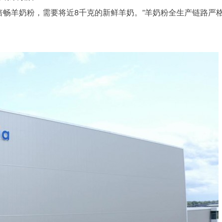
倍畅羊奶粉，需要将近8千克的新鲜羊奶。”羊奶粉全生产链路严