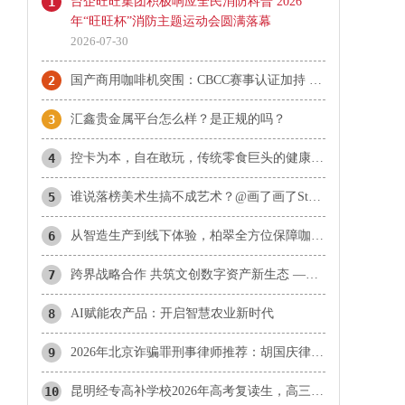
1
台企旺旺集团积极响应全民消防科普 2026
年“旺旺杯”消防主题运动会圆满落幕
2026-07-30
2
国产商用咖啡机突围：CBCC赛事认证加持 柏翠天工Plus成咖啡机推荐热门
3
汇鑫贵金属平台怎么样？是正规的吗？
4
控卡为本，自在敢玩，传统零食巨头的健康赛道长期主义实践
5
谁说落榜美术生搞不成艺术？@画了画了Stone 带着上百张“神作”，约你北京见！
6
从智造生产到线下体验，柏翠全方位保障咖啡机使用品质
7
​跨界战略合作 共筑文创数字资产新生态 ——携手探索文化数字化战略落地新范式
8
AI赋能农产品：开启智慧农业新时代
9
2026年北京诈骗罪刑事律师推荐：胡国庆律师合同诈骗与诈骗罪辩护方向分析
10
昆明经专高补学校2026年高考复读生，高三应届冲刺生，艺术文化体育生招生公告