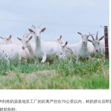
伊利将奶源基地至工厂的距离严控在70公里以内，鲜奶挤出后即
成鲜奶制粉。