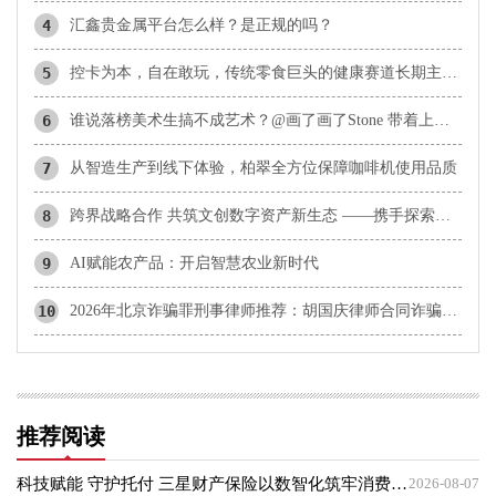
4
汇鑫贵金属平台怎么样？是正规的吗？
5
控卡为本，自在敢玩，传统零食巨头的健康赛道长期主义实践
6
谁说落榜美术生搞不成艺术？@画了画了Stone 带着上百张“神作”，约你北京见！
7
从智造生产到线下体验，柏翠全方位保障咖啡机使用品质
8
​跨界战略合作 共筑文创数字资产新生态 ——携手探索文化数字化战略落地新范式
9
AI赋能农产品：开启智慧农业新时代
10
2026年北京诈骗罪刑事律师推荐：胡国庆律师合同诈骗与诈骗罪辩护方向分析
推荐阅读
科技赋能 守护托付 三星财产保险以数智化筑牢消费者权益保护屏障
2026-08-07