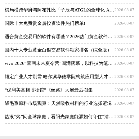
棋局横跨华府与阿布扎比「子辰与ATGL的全球化 AI 资本突围战」
2026-08-07
国际十大免费贵金属投资软件热门榜单!
2026-08-07
适合黄金交易用的软件有哪些？2026热门黄金软件速览！
2026-08-07
国内十大专业黄金白银交易软件独家排名（综合版）
2026-08-07
vivo 2026“童画未来夏令营”圆满落幕，以科技为笔，绘就美育未来
2026-08-07
锚定产业人才刚需 哈尔滨华德学院构筑应用型人才成长高地
2026-08-07
“保利美高梅博物馆”《丝路》大展最后召集
2026-08-07
绒毛浆原料市场观察：天然吸收材料的行业选择逻辑
2026-08-07
热浪“烤”问全球家庭，看阳光家庭能源如何守住“清凉”底气
2026-08-07