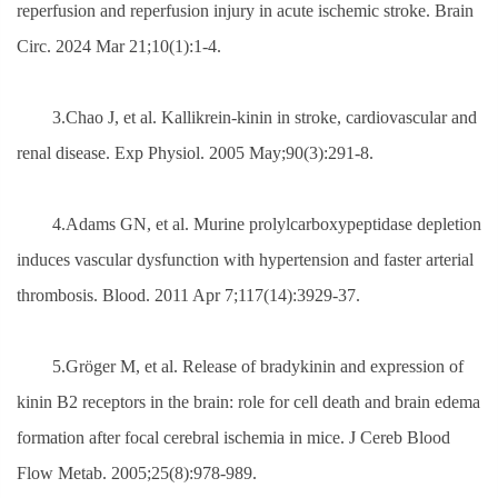
reperfusion and reperfusion injury in acute ischemic stroke. Brain
Circ. 2024 Mar 21;10(1):1-4.
3.Chao J, et al. Kallikrein-kinin in stroke, cardiovascular and
renal disease. Exp Physiol. 2005 May;90(3):291-8.
4.Adams GN, et al. Murine prolylcarboxypeptidase depletion
induces vascular dysfunction with hypertension and faster arterial
thrombosis. Blood. 2011 Apr 7;117(14):3929-37.
5.Gröger M, et al. Release of bradykinin and expression of
kinin B2 receptors in the brain: role for cell death and brain edema
formation after focal cerebral ischemia in mice. J Cereb Blood
Flow Metab. 2005;25(8):978-989.