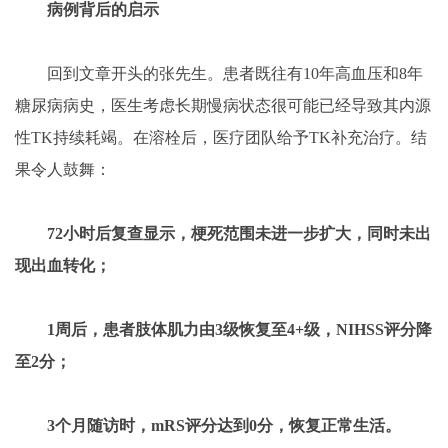
病例背后的启示
回到文章开头的张先生。患者既往有10年高血压和8年
糖尿病病史，医生考虑长期慢病状态很可能已经导致其内源
性TK持续耗竭。在溶栓后，医疗团队给予TK补充治疗。结
果令人鼓舞：
72小时后复查显示，梗死范围未进一步扩大
，
同时未出
现出血转化
；
1周后，患者肢体肌力由3级恢复至4+级，NIHSS评分降
至2分；
3个月随访时，mRS评分达到0分，恢复正常生活。