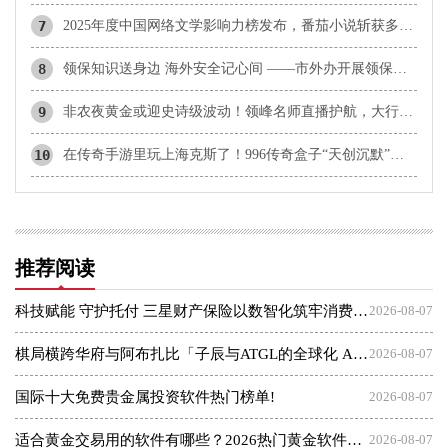
7
2025年度中国网络文学影响力榜发布，番茄小说斩获多项殊荣
8
领保知识送身边 海外安全记心间 ——市外办开展领保大讲堂系列活动
9
非农夜黄金或迎史诗级波动！领峰名师直播护航，大行情一举擒获！
10
在传奇手游里玩上海克斯了！996传奇盒子“天创沉默”创意醒目
推荐阅读
科技赋能 守护托付 三星财产保险以数智化筑牢消费者权益保护屏障
2026-08-07
棋局横跨华府与阿布扎比「子辰与ATGL的全球化 AI 资本突围战」
2026-08-07
国际十大免费贵金属投资软件热门榜单!
2026-08-07
适合黄金交易用的软件有哪些？2026热门黄金软件速览！
2026-08-07