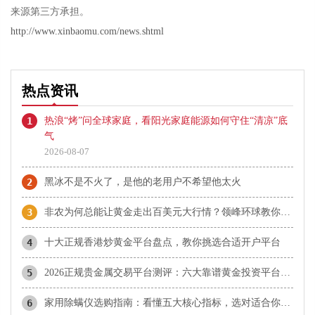
来源第三方承担。
http://www.xinbaomu.com/news.shtml
热点资讯
1
热浪“烤”问全球家庭，看阳光家庭能源如何守住“清凉”底
气
2026-08-07
2
黑冰不是不火了，是他的老用户不希望他太火
3
非农为何总能让黄金走出百美元大行情？领峰环球教你正确参与
4
十大正规香港炒黄金平台盘点，教你挑选合适开户平台
5
2026正规贵金属交易平台测评：六大靠谱黄金投资平台盘点
6
家用除螨仪选购指南：看懂五大核心指标，选对适合你的那一款