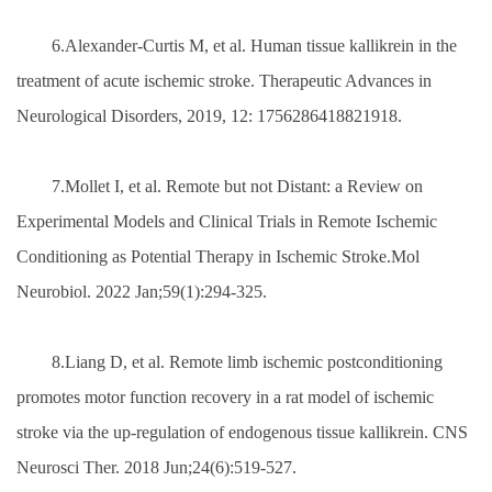
6.Alexander-Curtis M, et al. Human tissue kallikrein in the
treatment of acute ischemic stroke. Therapeutic Advances in
Neurological Disorders, 2019, 12: 1756286418821918.
7.Mollet I, et al. Remote but not Distant: a Review on
Experimental Models and Clinical Trials in Remote Ischemic
Conditioning as Potential Therapy in Ischemic Stroke.Mol
Neurobiol. 2022 Jan;59(1):294-325.
8.Liang D, et al. Remote limb ischemic postconditioning
promotes motor function recovery in a rat model of ischemic
stroke via the up-regulation of endogenous tissue kallikrein. CNS
Neurosci Ther. 2018 Jun;24(6):519-527.