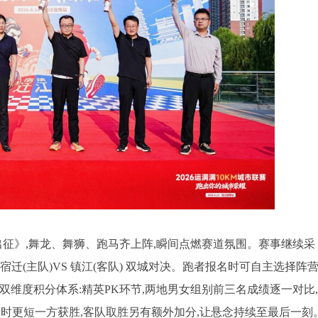
出征》,舞龙、舞狮、跑马齐上阵,瞬间点燃赛道氛围。赛事继续采
迁(主队)VS 镇江(客队) 双城对决。跑者报名时可自主选择阵营
双维度积分体系:精英PK环节,两地男女组别前三名成绩逐一对比,
,耗时更短一方获胜,客队取胜另有额外加分,让悬念持续至最后一刻