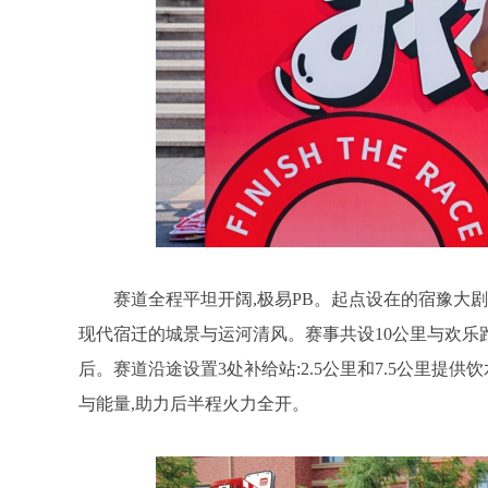
赛道全程平坦开阔,极易PB。起点设在的宿豫大
现代宿迁的城景与运河清风。赛事共设10公里与欢乐跑两大
后。赛道沿途设置3处补给站:2.5公里和7.5公里提供
与能量,助力后半程火力全开。