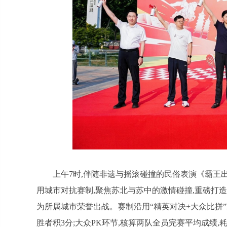
上午7时,伴随非遗与摇滚碰撞的民俗表演《霸王
用城市对抗赛制,聚焦苏北与苏中的激情碰撞,重磅打造宿
为所属城市荣誉出战。赛制沿用“精英对决+大众比拼”
胜者积3分;大众PK环节,核算两队全员完赛平均成绩