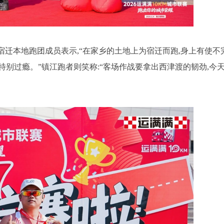
宿迁本地跑团成员表示,“在家乡的土地上为宿迁而跑,身上有使不
别过瘾。”镇江跑者则笑称:“客场作战要拿出西津渡的韧劲,今