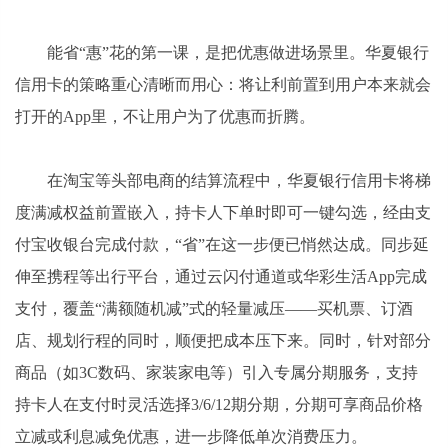
能省“惠”花的第一课，是把优惠做进场景里。华夏银行
信用卡的策略重心清晰而用心：将让利前置到用户本来就会
打开的App里，不让用户为了优惠而折腾。
在淘宝等头部电商的结算流程中，华夏银行信用卡将梯
度满减权益前置嵌入，持卡人下单时即可一键勾选，经由支
付宝收银台完成付款，“省”在这一步便已悄然达成。同步延
伸至携程等出行平台，通过云闪付通道或华彩生活App完成
支付，覆盖“满额随机减”式的轻量减压——买机票、订酒
店、规划行程的同时，顺便把成本压下来。同时，针对部分
商品（如3C数码、家装家电等）引入专属分期服务，支持
持卡人在支付时灵活选择3/6/12期分期，分期可享商品价格
立减或利息减免优惠，进一步降低单次消费压力。