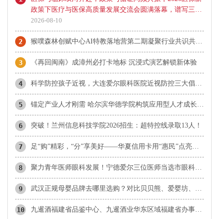
政策下医疗与医保高质量发展交流会圆满落幕，谱写三医
协同新篇章
2026-08-10
2
猴噗森林创赋中心AI特教落地营第二期凝聚行业共识共建质量新标杆
3
《再回闽南》成漳州必打卡地标 沉浸式演艺解锁新体验
4
科学防控孩子近视，大连爱尔眼科医院近视防控三大倡议发布会
5
锚定产业人才刚需 哈尔滨华德学院构筑应用型人才成长高地
6
突破！兰州信息科技学院2026招生：超特控线录取13人！
7
足“购”精彩，“分”享美好——华夏信用卡用“惠民”点亮夏日消费
8
​聚力青年医师眼科发展！宁德爱尔三位医师当选市眼科青年学组成员
9
武汉正规母婴品牌去哪里选购？对比贝贝熊、爱婴坊、乐婴等本地品牌与孩子王
10
九暹酒福建省品鉴中心、九暹酒业华东区域福建省办事处：御隆艺术馆