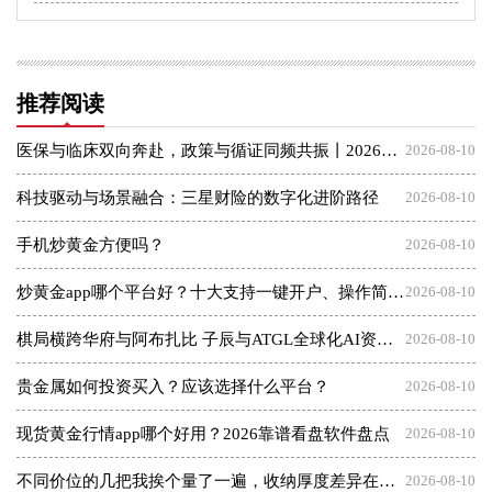
推荐阅读
医保与临床双向奔赴，政策与循证同频共振丨2026医保新政策下医疗与医保高质量发展交流会圆满落幕，谱写三医协同新篇章
2026-08-10
科技驱动与场景融合：三星财险的数字化进阶路径
2026-08-10
手机炒黄金方便吗？
2026-08-10
炒黄金app哪个平台好？十大支持一键开户、操作简单的交易软件
2026-08-10
​棋局横跨华府与阿布扎比 子辰与ATGL全球化AI资本突围战
2026-08-10
贵金属如何投资买入？应该选择什么平台？
2026-08-10
现货黄金行情app哪个好用？2026靠谱看盘软件盘点
2026-08-10
不同价位的几把我挨个量了一遍，收纳厚度差异在哪（附数据表）
2026-08-10