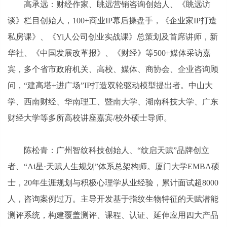
高承远：财经作家、眺远营销咨询创始人、《眺远访
谈》栏目创始人，100+商业IP幕后操盘手，《企业家IP打造
私房课》、《Yi人公司创业实战课》总策划及首席讲师，新
华社、《中国发展改革报》、《财经》等500+媒体采访嘉
宾，多个省市政府机关、高校、媒体、商协会、企业咨询顾
问，“建高塔+进广场”IP打造双轮驱动模型提出者。中山大
学、西南财经、华南理工、暨南大学、湖南科技大学、广东
财经大学等多所高校讲座嘉宾/校外硕士导师。
陈松青：广州智纹科技创始人、“纹启天赋”品牌创立
者、“Ai星·天赋人生规划”体系总架构师。厦门大学EMBA硕
士，20年生涯规划与积极心理学从业经验，累计面试超8000
人，咨询案例过万。主导开发基于指纹生物特征的天赋潜能
测评系统，构建覆盖测评、课程、认证、延伸应用四大产品