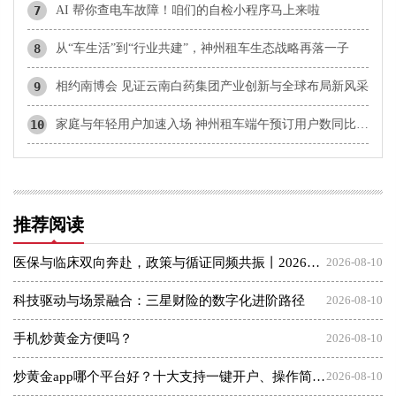
7
AI 帮你查电车故障！咱们的自检小程序马上来啦
8
从“车生活”到“行业共建”，神州租车生态战略再落一子
9
相约南博会 见证云南白药集团产业创新与全球布局新风采
10
家庭与年轻用户加速入场 神州租车端午预订用户数同比翻倍增长
推荐阅读
医保与临床双向奔赴，政策与循证同频共振丨2026医保新政策下医疗与医保高质量发展交流会圆满落幕，谱写三医协同新篇章
2026-08-10
科技驱动与场景融合：三星财险的数字化进阶路径
2026-08-10
手机炒黄金方便吗？
2026-08-10
炒黄金app哪个平台好？十大支持一键开户、操作简单的交易软件
2026-08-10