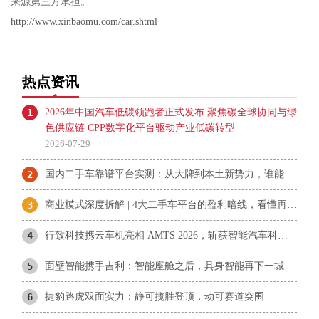
来源第三方承担。
http://www.xinbaomu.com/car.shtml
热点资讯
1
2026年中国汽车低碳领跑者正式发布 聚焦碳全球协同与绿
色供应链 CPP数字化平台驱动产业低碳转型
2026-07-29
2
国内二手车靠谱平台实测：从大牌到本土新势力，谁能真正做到不踩坑
3
商业模式深度拆解 | 4大二手车平台的盈利暗线，看懂再也不被收割
4
行致科技携云车机亮相 AMTS 2026，斩获智能汽车科技奖
5
面壁智能携手吉利：智能座舱之后，具身智能再下一城
6
捷豹路虎双面实力：静可揽胜登顶，动可赛道突围