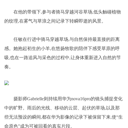
在他的带领下,参与者骑马穿越河谷草场,低头触碰植物
的纹理,在雾气与草浪之间记录下转瞬即逝的风景。
任敏在行进中骑马穿越草场,与自然保持最直接的距离
感。她抱起初生的小羊,在悠扬牧歌的陪伴下感受草原的呼
吸,也在一路追风与采色的过程中,让身体重新进入自然的节
奏。
摄影师Gabrielle则持续用华为nova16pro的镜头捕捉变化
中的旷野。雨后的光线、移动的云层、起伏的草场,以及那
些无法预设的瞬间,都在华为影像的记录下被保留下来,使“生
命原色”成为可被回看的真实片段。