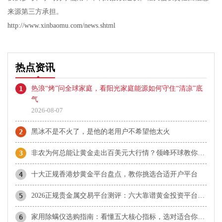
来源第三方承担。
http://www.xinbaomu.com/news.shtml
热点资讯
1
热浪“烤”问全球家庭，看阳光家庭能源如何守住“清凉”底
气
2026-08-07
2
黑冰不是不火了，是他的老用户不希望他太火
3
非农为何总能让黄金走出百美元大行情？领峰环球教你正确参与
4
十大正规香港炒黄金平台盘点，教你挑选合适开户平台
5
2026正规贵金属交易平台测评：六大靠谱黄金投资平台盘点
6
家用除螨仪选购指南：看懂五大核心指标，选对适合你的那一款