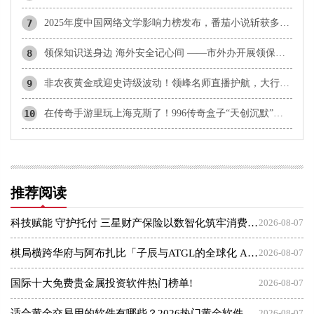
7
2025年度中国网络文学影响力榜发布，番茄小说斩获多项殊荣
8
领保知识送身边 海外安全记心间 ——市外办开展领保大讲堂系列活动
9
非农夜黄金或迎史诗级波动！领峰名师直播护航，大行情一举擒获！
10
在传奇手游里玩上海克斯了！996传奇盒子“天创沉默”创意醒目
推荐阅读
科技赋能 守护托付 三星财产保险以数智化筑牢消费者权益保护屏障
2026-08-07
棋局横跨华府与阿布扎比「子辰与ATGL的全球化 AI 资本突围战」
2026-08-07
国际十大免费贵金属投资软件热门榜单!
2026-08-07
适合黄金交易用的软件有哪些？2026热门黄金软件速览！
2026-08-07