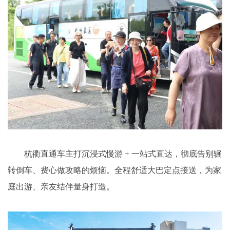
杭衢直通车主打沉浸式慢游 + 一站式直达，彻底告别辗
转倒车、费心做攻略的烦恼。全程舒适大巴定点接送，为家
庭出游、亲友结伴量身打造。