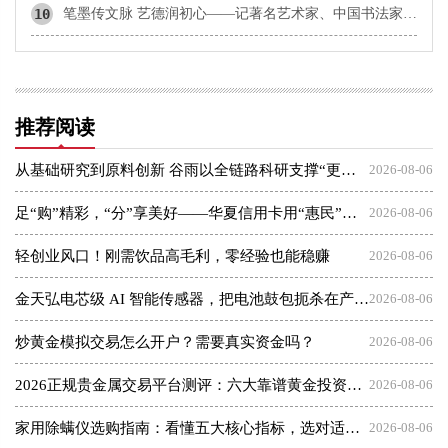
10
笔墨传文脉 艺德润初心——记著名艺术家、中国书法家协会顾问赵振斌
推荐阅读
从基础研究到原料创新 谷雨以全链路科研支撑“更适合中国人”理念
2026-08-06
足“购”精彩，“分”享美好——华夏信用卡用“惠民”点亮夏日消费
2026-08-06
轻创业风口！刚需饮品高毛利，零经验也能稳赚
2026-08-06
金天弘电芯级 AI 智能传感器，把电池鼓包扼杀在产气之初
2026-08-06
炒黄金模拟交易怎么开户？需要真实资金吗？
2026-08-06
2026正规贵金属交易平台测评：六大靠谱黄金投资平台盘点
2026-08-06
家用除螨仪选购指南：看懂五大核心指标，选对适合你的那一款
2026-08-06