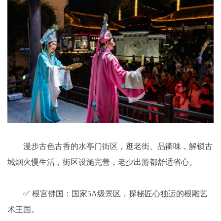
漫步古色古香的水亭门街区，逛老街、品衢味，解锁古
城烟火慢生活，街区设施完善，老少出游都舒适省心。
✅ 根宫佛国：国家5A级景区，探秘匠心独运的根雕艺
术王国。