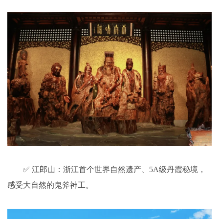
✅ 江郎山：浙江首个世界自然遗产、5A级丹霞秘境，
感受大自然的鬼斧神工。