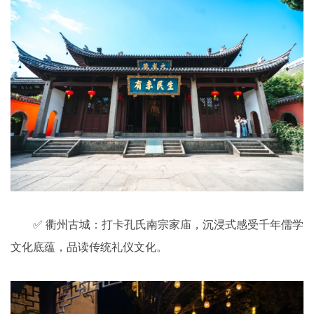
✅ 衢州古城：打卡孔氏南宗家庙，沉浸式感受千年儒学
文化底蕴，品读传统礼仪文化。