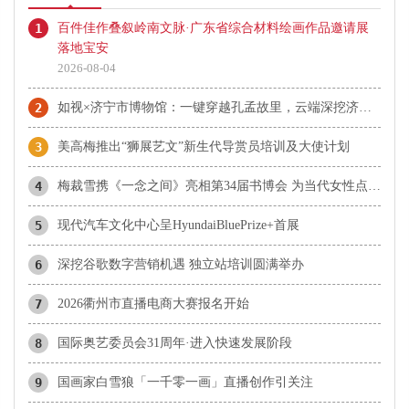
1
百件佳作叠叙岭南文脉·广东省综合材料绘画作品邀请展
落地宝安
2026-08-04
2
如视×济宁市博物馆：一键穿越孔孟故里，云端深挖济宁千年文脉
3
美高梅推出“狮展艺文”新生代导赏员培训及大使计划
4
梅裁雪携《一念之间》亮相第34届书博会 为当代女性点亮心灵自渡之光
5
现代汽车文化中心呈HyundaiBluePrize+首展
6
深挖谷歌数字营销机遇 独立站培训圆满举办
7
2026衢州市直播电商大赛报名开始
8
国际奥艺委员会31周年·进入快速发展阶段
9
国画家白雪狼「一千零一画」直播创作引关注