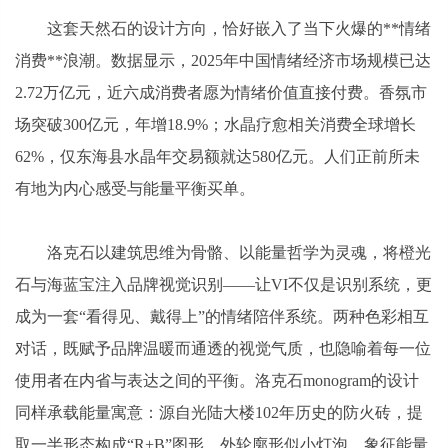
这套天然石的设计方向，恰好嵌入了当下火爆的**情绪
消费**浪潮。数据显示，2025年中国情绪经济市场规模已达
2.72万亿元，近六成消费者愿为情绪价值直接付费。香氛市
场突破300亿元，年增18.9%；水晶疗愈相关消费全球增长
62%，仅东海县水晶年交易额就达580亿元。人们正前所未
有地为内心感受与能量平衡买单。
洛克石以建筑思维为骨骼、以能量哲学为灵魂，将橙光
石与海蓝宝注入品牌视觉识别——让VI不仅是识别系统，更
成为一套“看得见、戴得上”的情绪陪伴系统。两种色彩相互
对话，既赋予品牌温暖而通透的视觉气质，也隐喻着每一位
使用者在内省与表达之间的平衡。洛克石monogram的设计
同样承载能量寓意：源自光陆大楼102年历史的防火砖，提
取一半形态构成“R+B”图形，外轮廓形似小灯泡，象征能量