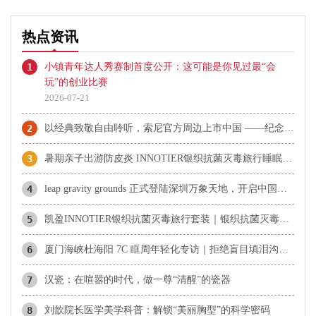
热点资讯
1
小镇青年达人秀赛制首度公开：这可能是你见过最“会
玩”的创业比赛
2026-07-21
2
以经典致敬自由聆听，索尼官方周边上市中国 ——纪念Walkman®诞生47周年，重温80年代音乐文化与复古美学
3
暑期亲子出游防皮炎 INNOTIER银织抗菌灭毒旅行睡眠套装防护指南
4
leap gravity grounds 正式登陆深圳万象天地，开启中国首秀
5
凯盈INNOTIER银织抗菌灭毒旅行套装｜银织抗菌灭毒出行防护首选
6
厦门海峡杜海阳 7C 眶周年轻化专访｜拒绝盲目填泪沟，避开发面眼、丁达尔透光陷阱
7
汉瓷：在喧嚣的时代，做一尊“清醒”的瓷器
8
刘歆院长医学美学科普：解锁“美丽胸型”的科学密码