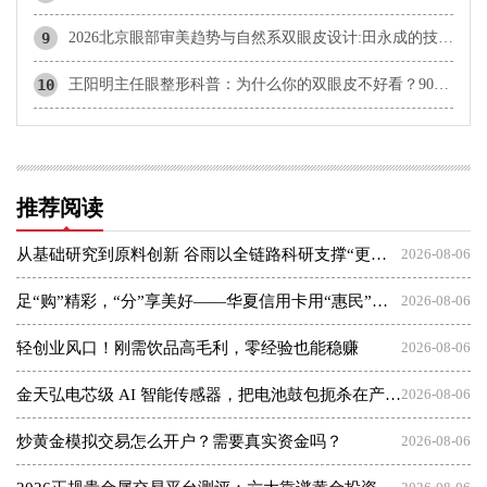
9
2026北京眼部审美趋势与自然系双眼皮设计:田永成的技术体系与行业积淀
10
王阳明主任眼整形科普：为什么你的双眼皮不好看？90%的人踩了这5个坑
推荐阅读
从基础研究到原料创新 谷雨以全链路科研支撑“更适合中国人”理念
2026-08-06
足“购”精彩，“分”享美好——华夏信用卡用“惠民”点亮夏日消费
2026-08-06
轻创业风口！刚需饮品高毛利，零经验也能稳赚
2026-08-06
金天弘电芯级 AI 智能传感器，把电池鼓包扼杀在产气之初
2026-08-06
炒黄金模拟交易怎么开户？需要真实资金吗？
2026-08-06