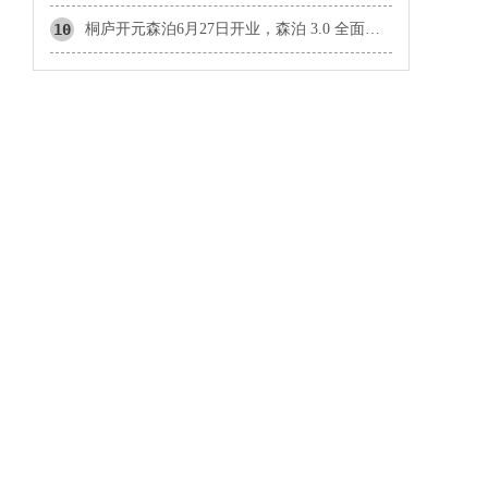
10
桐庐开元森泊6月27日开业，森泊 3.0 全面升级，重塑度假愉悦感