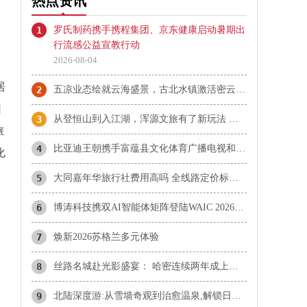
热点资讯
1
罗氏制药携手携程集团、京东健康启动暑期出
行流感公益宣教行动
2026-08-04
居
2
五凉业态绘就云海盛景，古北水镇激活密云暑期文旅新动能
团
3
从登恒山到入江湖，浑源文旅有了新玩法 ——恒山笑傲江湖城打造华北武侠主题文旅新场景
旅
4
比亚迪王朝携手富蕴县文化体育广播电视和旅游局共建阿勒泰地区闪充首站 “千里画廊闪充大道”正式揭幕
化
5
大同嘉年华旅行社费用高吗 全线路定价标准与价值拆解
6
博涛科技携双AI智能体矩阵登陆WAIC 2026，解码文旅科技新未来
7
焕新2026苏格兰多元体验
8
丝路名城赴光影盛宴： 哈密连续两年成上海电影电视节官方合作伙伴
9
北陆深度游:从雪墙奇观到治愈温泉,解锁日本北陆的四季松弛之旅