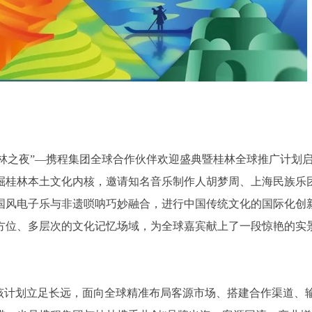
26“桂林之夜”—携程集团全球合作伙伴欢迎盛典暨桂林全球推广计划
掘桂林本土文化内核，邀请知名音乐制作人胡梦周、上海民族乐
国风电子乐与非遗唢呐巧妙融合，进行中国传统文化的国际化创
方位、多层次的文化记忆场域，为全球嘉宾献上了一段惊艳的实
。该计划立足长远，面向全球精准布局客源市场、搭建合作渠道、