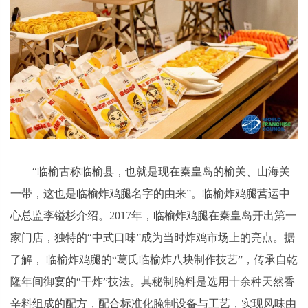
“临榆古称临榆县，也就是现在秦皇岛的榆关、山海关
一带，这也是临榆炸鸡腿名字的由来”。临榆炸鸡腿营运中
心总监李镒杉介绍。2017年，临榆炸鸡腿在秦皇岛开出第一
家门店，独特的“中式口味”成为当时炸鸡市场上的亮点。据
了解， 临榆炸鸡腿的“葛氏临榆炸八块制作技艺”，传承自乾
隆年间御宴的“干炸”技法。其秘制腌料是选用十余种天然香
辛料组成的配方，配合标准化腌制设备与工艺，实现风味由