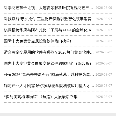
科学防控孩子近视，大连爱尔眼科医院近视防控三大倡议发布会
2026-08-09
科技赋能 守护托付 三星财产保险以数智化筑牢消费者权益保护屏障
2026-08-07
棋局横跨华府与阿布扎比「子辰与ATGL的全球化 AI 资本突围战」
2026-08-07
国际十大免费贵金属投资软件热门榜单!
2026-08-07
适合黄金交易用的软件有哪些？2026热门黄金软件速览！
2026-08-07
国内十大专业黄金白银交易软件独家排名（综合版）
2026-08-07
vivo 2026“童画未来夏令营”圆满落幕，以科技为笔，绘就美育未来
2026-08-07
锚定产业人才刚需 哈尔滨华德学院构筑应用型人才成长高地
2026-08-07
“保利美高梅博物馆”《丝路》大展最后召集
2026-08-07