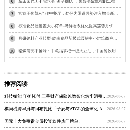
6
益生菌代工不能只靠"签字确认"，更要靠全流程的过程控制
7
官宣王俊凯+合作中餐厅，劲仔为渠道强势注入增长新动能
8
标准化品控覆盖大小订单-粤鲜语系优化提高莲蓉月饼协同效率
9
月饼馅料产业转型-岭南食品新模式缓解中小烘焙商户发展痛点
10
精炼清亮不抢味：中粮福掌柜一级大豆油，中国餐饮用油品质升级主力军
推荐阅读
科技赋能 守护托付 三星财产保险以数智化筑牢消费者权益保护屏障
2026-08-07
棋局横跨华府与阿布扎比「子辰与ATGL的全球化 AI 资本突围战」
2026-08-07
国际十大免费贵金属投资软件热门榜单!
2026-08-07