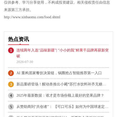
仅供参考、学习分享使用，不构成投资建议。相关侵权责任由信息
来源第三方承担。
http://www.xinbaomu.com/food.shtml
热点资讯
1
连续两年入选“品味新疆”| “小小的我”鲜果干品牌再获新突
破
2026-07-30
2
AI 重构居家餐饮决策链，锅圈抢占智能推荐第一入口
3
新品重磅登场！醒动兽推出小飓*苏打水饮料补齐无糖赛道，三大产品矩阵全线发力，全域渠道高效拓宽市场
4
2025年最新数据：谁才是市场份额上最好的坚果品牌？
5
从赞助商到“共创者”： 【可口可乐】如何为中国球迷定制了属于“我们的”世界杯