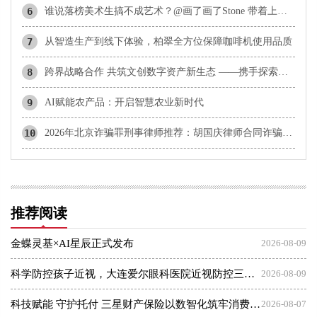
6
谁说落榜美术生搞不成艺术？@画了画了Stone 带着上百张“神作”，约你北京见！
7
从智造生产到线下体验，柏翠全方位保障咖啡机使用品质
8
​跨界战略合作 共筑文创数字资产新生态 ——携手探索文化数字化战略落地新范式
9
AI赋能农产品：开启智慧农业新时代
10
2026年北京诈骗罪刑事律师推荐：胡国庆律师合同诈骗与诈骗罪辩护方向分析
推荐阅读
金蝶灵基×AI星辰正式发布
2026-08-09
科学防控孩子近视，大连爱尔眼科医院近视防控三大倡议发布会
2026-08-09
科技赋能 守护托付 三星财产保险以数智化筑牢消费者权益保护屏障
2026-08-07