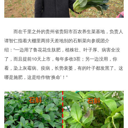
而在千里之外的贵州省贵阳市百农养生菜基地，负责人
谭智仁指着大棚里两排天差地别的石斛菜向参观团介
绍：“一边用了鲁花花生肽肥，植株壮、叶子厚、病害全没
了，而且提前10天上市，每年多收3茬；另一边没用，你
看，染上灰霉病、疫病，长势衰萎，有的叶子都发黑了。这
哪是施肥，这是给作物‘换命’！”