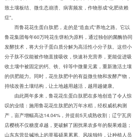
致土壤板结、微生态崩溃、病害频发，作物形成“化肥依赖
症”。
而鲁花花生蛋白肽肥，走的是“造血式”养地之路。它以
鲁花集团每年60万吨花生饼粕为原料，通过独创的菌酶协同
发酵技术，将大分子蛋白质分解为高活性小分子肽。这些小
分子肽不仅能被作物直接吸收，快速补充营养，更能促进吸
收土壤中被固定的钙、铁、锌等中微量元素，重新激活土壤
的供肥能力。同时，花生肽肥中的有益微生物和发酵产物，
持续改善土壤结构，让土地越用越活，越用越健康。
由此两年多来，鲁花花生蛋白肽肥在多地创造了令人惊
叹的业绩：施用鲁花花生肽肥的万年水稻，经权威机构测
产，亩产增幅高达14.04%，并提前5天成熟收割；辽宁瓦房
店樱桃不仅糖度卓越，更破解了困扰果农多年的裂果难题；
山东东营盐碱地上的草莓硕果累累、风味独特，让种植人员