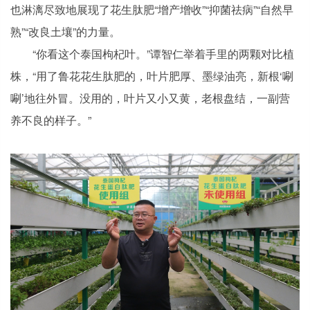
也淋漓尽致地展现了花生肽肥“增产增收”“抑菌祛病”“自然早
熟”“改良土壤”的力量。
“你看这个泰国枸杞叶。”谭智仁举着手里的两颗对比植
株，“用了鲁花花生肽肥的，叶片肥厚、墨绿油亮，新根‘唰
唰’地往外冒。没用的，叶片又小又黄，老根盘结，一副营
养不良的样子。”