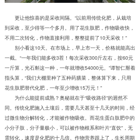
更让他惊喜的是采收间隔。“以前用传统化肥，从栽培
到采收，至少得等一个多月。用了花生肽肥，作物吸收快，
不用二次转化，作物直接利用，整整提前了10天采收！”
别小看这10天。在市场上，早上市一天，价格就能高出
一截。“一年我们能多收3茬！每次采收300斤左右，按60元
一斤算，光石斛这一种，一年就增收54000元。”谭智仁掰着
指头算，“我们大棚里种了五种药膳菜，整体算下来，只用
花生肽肥替代化肥，一年至少增收15万元！”
为什么能提前成熟？奥秘就在于“吸收路径”的迥然不
同。传统化肥施入土壤后，需要几天甚至十几天的时间，经
过微生物分解转化，才能被作物吸收。而花生蛋白肽肥中的
小分子肽，分子量极小，可以被作物根系和叶片“直饮”，无
需转化，速度是化肥的十几倍。作物营养跟上了，生长周期