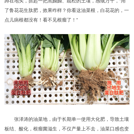
蹲在地头，抓起一把黑黝黝、疏松的土壤，感慨万千，“用
了鲁花花生肽肥，效果咋样？你看这油菜根，白花花的，一
点儿病根都没有！看不见根瘤了！”
张泽涛的油菜地，由于长期单一使用大化肥，导致土壤
板结、酸化，根瘤菌滋生，不仅产量上不去，油菜口感也变