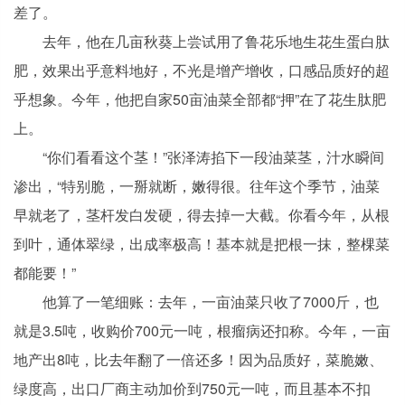
差了。
去年，他在几亩秋葵上尝试用了鲁花乐地生花生蛋白肽
肥，效果出乎意料地好，不光是增产增收，口感品质好的超
乎想象。今年，他把自家50亩油菜全部都“押”在了花生肽肥
上。
“你们看看这个茎！”张泽涛掐下一段油菜茎，汁水瞬间
渗出，“特别脆，一掰就断，嫩得很。往年这个季节，油菜
早就老了，茎杆发白发硬，得去掉一大截。你看今年，从根
到叶，通体翠绿，出成率极高！基本就是把根一抹，整棵菜
都能要！”
他算了一笔细账：去年，一亩油菜只收了7000斤，也
就是3.5吨，收购价700元一吨，根瘤病还扣称。今年，一亩
地产出8吨，比去年翻了一倍还多！因为品质好，菜脆嫩、
绿度高，出口厂商主动加价到750元一吨，而且基本不扣