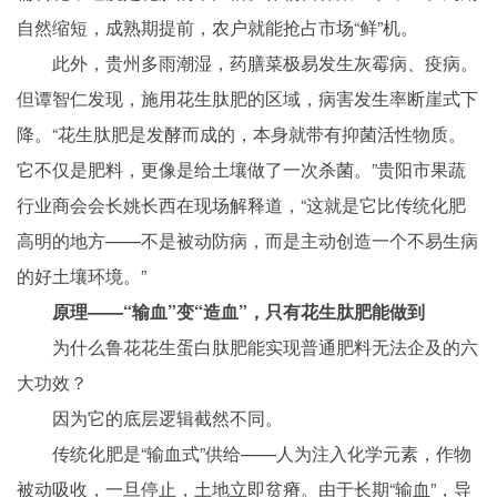
自然缩短，成熟期提前，农户就能抢占市场“鲜”机。
此外，贵州多雨潮湿，药膳菜极易发生灰霉病、疫病。
但谭智仁发现，施用花生肽肥的区域，病害发生率断崖式下
降。“花生肽肥是发酵而成的，本身就带有抑菌活性物质。
它不仅是肥料，更像是给土壤做了一次杀菌。”贵阳市果蔬
行业商会会长姚长西在现场解释道，“这就是它比传统化肥
高明的地方——不是被动防病，而是主动创造一个不易生病
的好土壤环境。”
原理——“输血”变“造血”，只有花生肽肥能做到
为什么鲁花花生蛋白肽肥能实现普通肥料无法企及的六
大功效？
因为它的底层逻辑截然不同。
传统化肥是“输血式”供给——人为注入化学元素，作物
被动吸收，一旦停止，土地立即贫瘠。由于长期“输血”，导