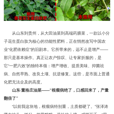
从山东到贵州，从大田油菜到高端药膳菜，一款以小分
子花生蛋白肽为核心的功能性肥料，正在悄然改写中国农
业“化肥依赖症”的旧剧本。它所带来的，远不止是增产——
那只是基本操作。真正让农户惊叹、让专家折服的，是
它“一肥六效”的独特本领：增产增收、提质美味、抑菌祛
病、自然早熟、改良土壤、抗逆修复。这些，是市面上普通
化肥无法企及的高度。
山东·董格庄油菜——“根瘤病绝了，口感回来了，产量
翻倍了”
“以前我这块地，根瘤病特别重，土质都硬了。”张泽涛