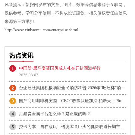
风险提示：新报网发布的文章、图片、数据等信息来源于互联网，
仅供参考、学习分享使用，不构成投资建议。相关侵权责任由信息
来源第三方承担。
http://www.xinbaomu.com/enterprise.shtml
热点资讯
1
中国郎·黑马宴暨国风成人礼在开封圆满举行
2026-08-07
2
台企旺旺集团积极响应全民消防科普 2026年“旺旺杯”消防主题运动会圆满落幕
3
国产商用咖啡机突围：CBCC赛事认证加持 柏翠天工Plus成咖啡机推荐热门
4
汇鑫贵金属平台怎么样？是正规的吗？
5
控卡为本，自在敢玩，传统零食巨头的健康赛道长期主义实践