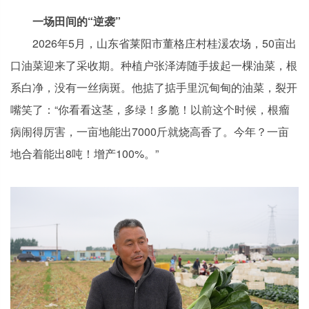
一场田间的“逆袭”
2026年5月，山东省莱阳市董格庄村桂湲农场，50亩出
口油菜迎来了采收期。种植户张泽涛随手拔起一棵油菜，根
系白净，没有一丝病斑。他掂了掂手里沉甸甸的油菜，裂开
嘴笑了：“你看看这茎，多绿！多脆！以前这个时候，根瘤
病闹得厉害，一亩地能出7000斤就烧高香了。今年？一亩
地合着能出8吨！增产100%。”