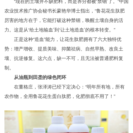
“现在的土壤并不缺肥料，而是养分都被‘禁锢’了。”中国
农业技术推广协会秘书长蒙艳华博士指出，“鲁花花生肽肥
厉害的地方在于，它能打破这种禁锢，唤醒土壤自身的活
力。这是从‘给土地输血’到‘让土地造血’的根本转变。”
正是这种“造血”能力，让花生肽肥拥有了六大独特优
势：增产增收、提质美味、抑菌祛病、自然早熟、改良土
壤、抗逆修复。这六点，缺一不可，且无法被普通肥料复
制。
从油瓶到田垄的绿色闭环
在董格庄，张泽涛已经下定决心：“明年所有地，所有
农作物，全用鲁花花生蛋白肽肥，化肥彻底不用了！”