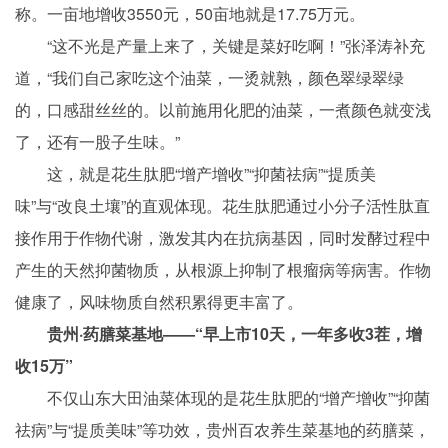
称。一亩地增收3550元，50亩地就是17.75万元。
“这不光是产量上来了，关键是菜好吃啊！”张泽涛补充
道，“我们自己家吃这个油菜，一烫就熟，颜色翠绿翠绿
的，口感甜丝丝的。以前施用化肥的油菜，一煮颜色就变浅
了，还有一股子生味。”
这，就是花生肽肥“增产增收”“抑菌祛病”“提质美
味”与“改良土壤”的直观体现。花生肽肥通过小分子活性肽直
接作用于作物代谢，激发其内在抗病基因，同时发酵过程中
产生的天然抑菌物质，从根源上抑制了根瘤病等病害。作物
健康了，风味物质自然积累得更丰富了。
贵州·药膳菜基地——“早上市10天，一年多收3茬，增
收15万”
不仅山东大田油菜体现的是花生肽肥的“增产增收”“抑菌
祛病”与“提质美味”等功效，贵州百农养生菜基地的药膳菜，