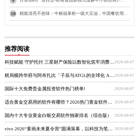
9
月饼馅料产业转型-岭南食品新模式缓解中小烘焙商户发展痛点
10
精炼清亮不抢味：中粮福掌柜一级大豆油，中国餐饮用油品质升级主力军
推荐阅读
科技赋能 守护托付 三星财产保险以数智化筑牢消费者权益保护屏障
2026-08-07
棋局横跨华府与阿布扎比「子辰与ATGL的全球化 AI 资本突围战」
2026-08-07
国际十大免费贵金属投资软件热门榜单!
2026-08-07
适合黄金交易用的软件有哪些？2026热门黄金软件速览！
2026-08-07
国内十大专业黄金白银交易软件独家排名（综合版）
2026-08-07
vivo 2026“童画未来夏令营”圆满落幕，以科技为笔，绘就美育未来
2026-08-07