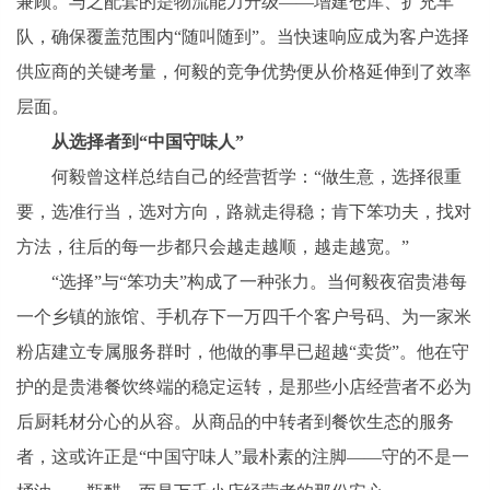
兼顾。与之配套的是物流能力升级——增建仓库、扩充车
队，确保覆盖范围内“随叫随到”。当快速响应成为客户选择
供应商的关键考量，何毅的竞争优势便从价格延伸到了效率
层面。
从选择者到“中国守味人”
何毅曾这样总结自己的经营哲学：“做生意，选择很重
要，选准行当，选对方向，路就走得稳；肯下笨功夫，找对
方法，往后的每一步都只会越走越顺，越走越宽。”
“选择”与“笨功夫”构成了一种张力。当何毅夜宿贵港每
一个乡镇的旅馆、手机存下一万四千个客户号码、为一家米
粉店建立专属服务群时，他做的事早已超越“卖货”。他在守
护的是贵港餐饮终端的稳定运转，是那些小店经营者不必为
后厨耗材分心的从容。从商品的中转者到餐饮生态的服务
者，这或许正是“中国守味人”最朴素的注脚——守的不是一