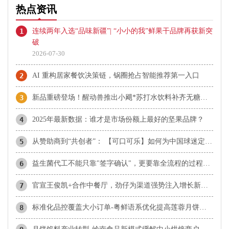
热点资讯
1
连续两年入选“品味新疆”| “小小的我”鲜果干品牌再获新突
破
2026-07-30
2
AI 重构居家餐饮决策链，锅圈抢占智能推荐第一入口
3
新品重磅登场！醒动兽推出小飓*苏打水饮料补齐无糖赛道，三大产品矩阵全线发力，全域渠道高效拓宽市场
4
2025年最新数据：谁才是市场份额上最好的坚果品牌？
5
从赞助商到“共创者”： 【可口可乐】如何为中国球迷定制了属于“我们的”世界杯
6
益生菌代工不能只靠"签字确认"，更要靠全流程的过程控制
7
官宣王俊凯+合作中餐厅，劲仔为渠道强势注入增长新动能
8
标准化品控覆盖大小订单-粤鲜语系优化提高莲蓉月饼协同效率