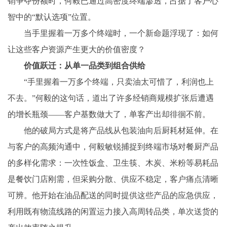
销争夺份额时，何毅已通过高密度终端渗透，占据了客户心
智中的“默认选项”位置。
当手里握着一万多个终端时，一个新命题浮现了：如何
让这些客户资源产生更大的价值密度？
价值跃迁：从单一品类到组合供给
“手里握着一万多个终端，只卖油太可惜了，利润也上
不去。”何毅的这句话，道出了许多经销商规模扩张后遭遇
的增长瓶颈——客户基数做大了，单客产出却徘徊不前。
他的破局方式是将产品线从包装油向后厨耗材延伸。在
与客户的高频沟通中，何毅敏锐捕捉到终端市场对餐厨产品
的多样化需求：一次性饭盒、卫生筷、木炭、米粉等易耗品
是餐饮门店刚需，但采购分散、供应不稳定，客户痛点清晰
可辨。他开始在油品配送的同时提供这些产品的应急供应，
利用既有物流线路的闲置运力接入高周转品类，单次送货的