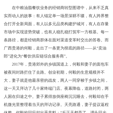
在中粮油脂餐饮业务的经销商转型图谱中，从来不乏真
实而动人的故事：有人锚定单一场景深耕不辍，有人跨界整
合打开全新局面，有人以多元品类构建护城河，有人在存量
市场中实现逆势突破，也有人稳扎稳打筑牢一方根基。每一
条路径，都是经销商群体在面对渠道变革时交出的答卷。而
广西贵港的何毅，走出了一条更为彻底的路径——从“卖油
郎”进化为“餐饮供应链综合服务商”。
2017年，贵港郊外的乡镇国道上，何毅和妻子的面包车
被夜间封路拦住了去路。创业初期，何毅的生意规模并不
大，妻子就是他最亲密的战友，两人一同穿梭于乡镇之间，
这一天又拜访了几十家终端门店。夜幕降临，道路封闭，两
人困在归途之中。妻子累得放倒座椅沉沉睡去，何毅却在手
机微光里整理着当天的拜访记录。天亮路通，妻子提议返程
休整，何毅的回应却出乎意料：“反正天都亮了，调头回乡