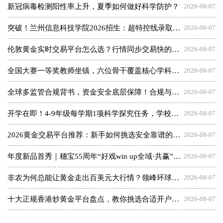
新冠病毒检测阳性率上升，夏季如何做好科学防护？
2026-08-07
突破！兰州信息科技学院2026招生：超特控线录取13人！
2026-08-07
伦敦黄金实时交易平台怎么选？行情同步交易快的平台盘点
2026-08-07
全国大赛一等奖教师坐镇，六位骨干覆盖核心学科：五邑碧桂园中英文学校的师资答卷
2026-08-07
全球多监管合规背书，资金安全底层保障！合规与风控兼备的杠杆黄金交易平台推荐
2026-08-07
开学在即！4-9年级每学期1项科学探究任务，学校该如何快速落地执行？
2026-08-07
2026黄金交易平台推荐：新手如何挑选安全靠谱的交易商
2026-08-07
年度新品首秀｜穗宝55周年“好戏win up全域·共赢”秋季商务会即将启幕
2026-08-07
非农为何总能让黄金走出百美元大行情？领峰环球教你正确参与
2026-08-07
十大正规香港炒黄金平台盘点，教你挑选合适开户平台
2026-08-07