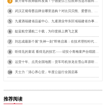
3
​聚力青年医师眼科发展！宁德爱尔三位医师当选市眼科青年学组成员
4
武汉正规母婴品牌去哪里选购？对比贝贝熊、爱婴坊、乐婴等本地品牌与孩子王
5
九暹酒福建省品鉴中心、九暹酒业华东区域福建省办事处：御隆艺术馆
6
靛蓝航空通航二十载，为印度插上腾飞之翼
7
刘志成最新个展“失神一刻”即将启幕：在技术理性时代，重新唤醒感知的诗意
8
听得见的童谣 看得见的技艺——诏安小青梅童声合唱团首登国家大剧院
9
运货十年、点亮全国地图：货车司机张龙在雪山草原听见生活的回响
10
天士力「清心养心堂」年度公益行全国启幕
推荐阅读