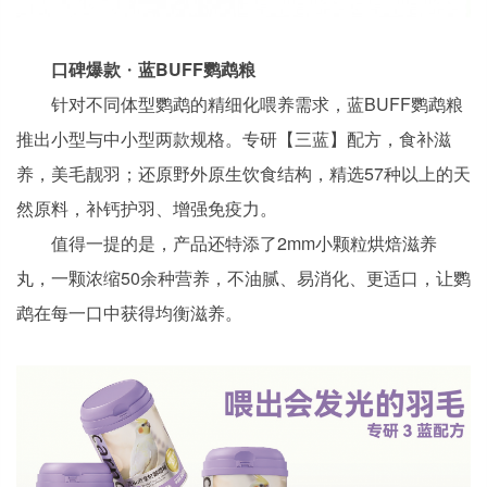
口碑爆款
・
蓝BUFF鹦鹉粮
针对不同体型鹦鹉的精细化喂养需求，蓝BUFF鹦鹉粮
推出小型与中小型两款规格。专研【三蓝】配方，食补滋
养，美毛靓羽；还原野外原生饮食结构，精选57种以上的天
然原料，补钙护羽、增强免疫力。
值得一提的是，产品还特添了2mm小颗粒烘焙滋养
丸，一颗浓缩50余种营养，不油腻、易消化、更适口，让鹦
鹉在每一口中获得均衡滋养。