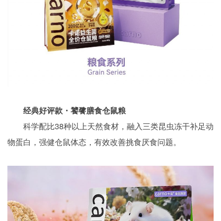
经典好评款・饕餮膳食仓鼠粮
科学配比38种以上天然食材，融入三类昆虫冻干补足动
物蛋白，强健仓鼠体态，有效改善挑食厌食问题。