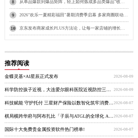
8
从单品爆款到爆品矩阵，轻上如何炼成多品类爆品“收割机”？
9
2026“欢乐一夏精彩福田”暑期消费季启幕 多家商圈联动打造夏日微醺与潮玩盛宴
10
京东发布商家成长PLUS方法论，让每一家店铺的增长有径可循
推荐阅读
金蝶灵基×AI星辰正式发布
2026-08-09
科学防控孩子近视，大连爱尔眼科医院近视防控三大倡议发布会
2026-08-09
科技赋能 守护托付 三星财产保险以数智化筑牢消费者权益保护屏障
2026-08-07
棋局横跨华府与阿布扎比「子辰与ATGL的全球化 AI 资本突围战」
2026-08-07
国际十大免费贵金属投资软件热门榜单!
2026-08-07