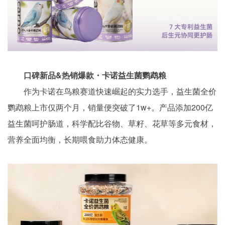
口碑新品&热销爆款・卡诺益生菌鹦鹉粮
作为卡诺在鸟粮赛道快速崛起的实力选手，益生菌全价
鹦鹉粮上市仅两个月，销量便突破了1w+。产品添加200亿
益生菌呵护肠道，科学配比谷物、草籽、花草等多元食材，
营养全面均衡，长期喂食助力体态健康。