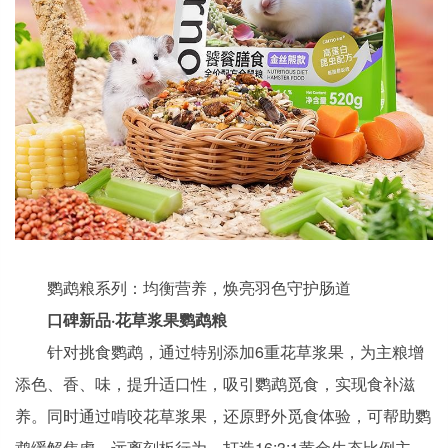
鹦鹉粮系列：均衡营养，焕亮羽色守护肠道
口碑新品·花草浆果鹦鹉粮
针对挑食鹦鹉，通过特别添加6重花草浆果，为主粮增
添色、香、味，提升适口性，吸引鹦鹉觅食，实现食补滋
养。同时通过啃咬花草浆果，还原野外觅食体验，可帮助鹦
鹉缓解焦虑，远离刻板行为。打造16:3:1黄金生态比例主