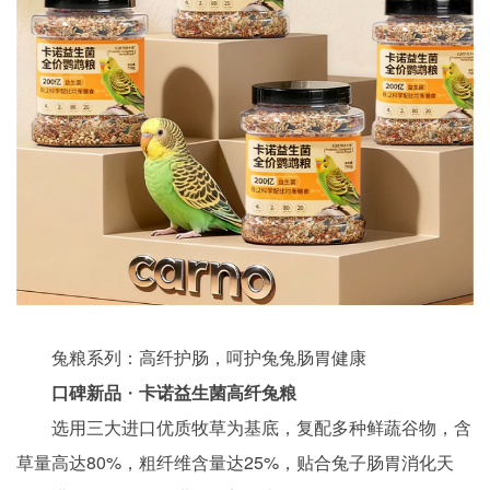
兔粮系列：高纤护肠，呵护兔兔肠胃健康
口碑新品
・
卡诺益生菌高纤
兔粮
选用三大进口优质牧草为基底，复配多种鲜蔬谷物，含
草量高达80%，粗纤维含量达25%，贴合兔子肠胃消化天