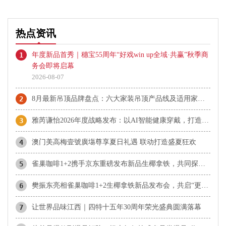
热点资讯
1
年度新品首秀｜穗宝55周年“好戏win up全域·共赢”秋季商
务会即将启幕
2026-08-07
2
8月最新吊顶品牌盘点：六大家装吊顶产品线及适用家庭整理
3
雅芮谦怡2026年度战略发布：以AI智能健康穿戴，打造美体知名品牌
4
澳门美高梅壹號廣塲尊享夏日礼遇 联动打造盛夏狂欢
5
雀巢咖啡1+2携手京东重磅发布新品生椰拿铁，共同探索咖啡消费新体验
6
樊振东亮相雀巢咖啡1+2生椰拿铁新品发布会，共启“更好喝椰”新体验
7
让世界品味江西｜四特十五年30周年荣光盛典圆满落幕