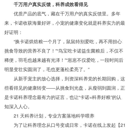
千万用户真实反馈，科养成效看得见
优质产品的底气，藏在千万用户的真实反馈里。多年
来，卡诺收获海量好评，小宠的健康变化就是科养实力的最
好证明：
“换卡诺烘焙粮一个月了，鼠鼠特别爱吃，再不用担心
挑食导致的营养不良了！”“鸟宝吃卡诺益生菌粮后，不仅不
稀便，羽毛也越来越有光泽！”“崽崽不仅爱吃，一段时间后
明显变壮实圆润了，毛也更蓬松柔亮了。”
从新手宠主的放心选择，到资深科养党的长期回购，这
些看得见的健康转变——从挑食到光盘，从瘦弱到圆润，正
是卡诺科养理念最有力的证言，也让“卡诺=科养好粮”的认
知深入人心。
21 天科养计划，专业方案落地科学喂养
为了让科养理念从口号变成日常，卡诺在线上发起【21