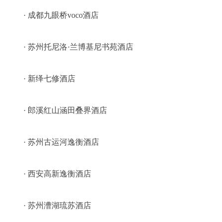
· 成都九眼桥voco酒店
· 苏州托尼洛·兰博基尼书苑酒店
· 新绎七修酒店
· 郎溪红山涵田叠界酒店
· 苏州古运河逸衡酒店
· 西安高新逸衡酒店
· 苏州漕湖琉苏酒店