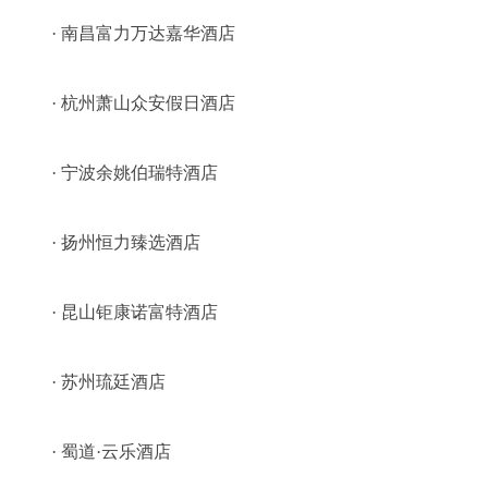
· 南昌富力万达嘉华酒店
· 杭州萧山众安假日酒店
· 宁波余姚伯瑞特酒店
· 扬州恒力臻选酒店
· 昆山钜康诺富特酒店
· 苏州琉廷酒店
· 蜀道·云乐酒店