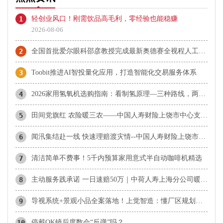
1
轻创业风口！刚需饮品高毛利，零经验也能稳赚
2026-08-06
2
​全国首批爱尔眼科邵彦教授完成最新奥德赛全视程人工晶状体植入
3
Toobit推进AI智投量化应用，打造智能化交易服务体系
4
2026家用氢氧机选购指南：看制氢原理—三种路线，两种已被团标排除
5
田间党旗红 农险暖三农——中国人寿财险上饶市中心支公司扎实做好农险理赔服务
6
闻汛集结赴一线 快速理赔渡灾情--中国人寿财险上饶市中心支公司高效推进汛期农业救灾理赔工作
7
清洁简单不费事！5千内预算家用意式半自动咖啡机精选
8
主动服务践承诺 一日速赔50万｜中荷人寿上海分公司暖心理赔为重疾客户保驾护航
9
导视系统+景观小品全案落地！上觉智造：懂厂区规划，更懂车间目视化的美学革命
10
​停戴OK镜后度数会“反弹”吗？