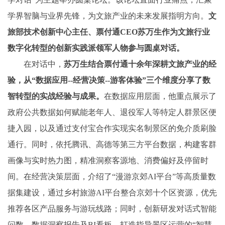
学界智脑与业界先锋，为文旅产业的未来发展指明方向。
文
旅部技术创新中心主任、票付通CEO苏万生作为文旅行业
数字化转型的创新实践派领军人物参与圆桌对话。
在对话中，
苏万生结合票付通十余年深耕文旅产业的经
验，从“数据应用--经营决策--游客体验”三个维度分享了数
智转型的实战经验与成果。
在数据应用层面，他重点展示了
政府公共数据如何赋能老年人、退役军人等特定人群景区便
捷入园，以及通过支付宝合作实现实名制景区的免介质刷脸
通行。同时，依托腾讯、高德等第三方平台数据，构建客群
画像与实时热力图，精准洞察客源地、消费偏好及停留时
间。在经营决策层面，介绍了“漫游京郊AI平台”等高质量数
据集建设，通过乡村旅游AI平台整合京郊十个区资源，优先
推荐各区产品服务与游玩线路；同时，创新研发对话式智能
问数、数据洞察报告及BI看板，打造指导景区运营的“智慧