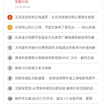
宣教行动
2026-08-04
2
五凉业态绘就云海盛景，古北水镇激活密云暑期文旅新动能
3
从登恒山到入江湖，浑源文旅有了新玩法 ——恒山笑傲江湖城打造华北武侠主题文旅新场景
4
比亚迪王朝携手富蕴县文化体育广播电视和旅游局共建阿勒泰地区闪充首站 “千里画廊闪充大道”正式揭幕
5
大同嘉年华旅行社费用高吗 全线路定价标准与价值拆解
6
博涛科技携双AI智能体矩阵登陆WAIC 2026，解码文旅科技新未来
7
焕新2026苏格兰多元体验
8
丝路名城赴光影盛宴： 哈密连续两年成上海电影电视节官方合作伙伴
9
北陆深度游:从雪墙奇观到治愈温泉,解锁日本北陆的四季松弛之旅
10
桐庐开元森泊6月27日开业，森泊 3.0 全面升级，重塑度假愉悦感