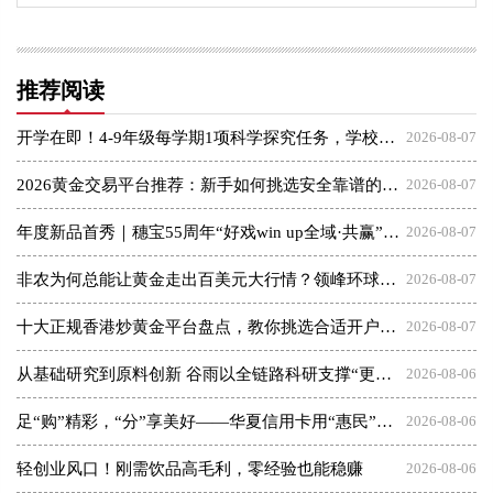
推荐阅读
开学在即！4-9年级每学期1项科学探究任务，学校该如何快速落地执行？
2026-08-07
2026黄金交易平台推荐：新手如何挑选安全靠谱的交易商
2026-08-07
年度新品首秀｜穗宝55周年“好戏win up全域·共赢”秋季商务会即将启幕
2026-08-07
非农为何总能让黄金走出百美元大行情？领峰环球教你正确参与
2026-08-07
十大正规香港炒黄金平台盘点，教你挑选合适开户平台
2026-08-07
从基础研究到原料创新 谷雨以全链路科研支撑“更适合中国人”理念
2026-08-06
足“购”精彩，“分”享美好——华夏信用卡用“惠民”点亮夏日消费
2026-08-06
轻创业风口！刚需饮品高毛利，零经验也能稳赚
2026-08-06