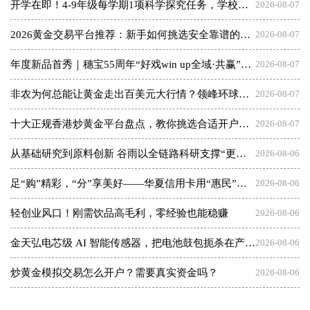
开学在即！4-9年级每学期1项科学探究任务，学校该如何快速落地执行？
2026-08-07
2026黄金交易平台推荐：新手如何挑选安全靠谱的交易商
2026-08-07
年度新品首秀｜穗宝55周年“好戏win up全域·共赢”秋季商务会即将启幕
2026-08-07
非农为何总能让黄金走出百美元大行情？领峰环球教你正确参与
2026-08-07
十大正规香港炒黄金平台盘点，教你挑选合适开户平台
2026-08-07
从基础研究到原料创新 谷雨以全链路科研支撑“更适合中国人”理念
2026-08-06
足“购”精彩，“分”享美好——华夏信用卡用“惠民”点亮夏日消费
2026-08-06
轻创业风口！刚需饮品高毛利，零经验也能稳赚
2026-08-06
金天弘电芯级 AI 智能传感器，把电池鼓包扼杀在产气之初
2026-08-06
炒黄金模拟交易怎么开户？需要真实资金吗？
2026-08-06