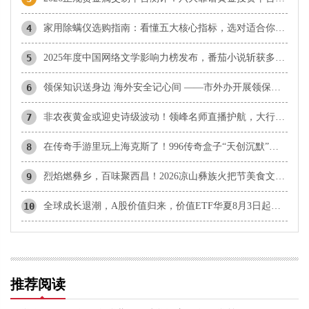
4
家用除螨仪选购指南：看懂五大核心指标，选对适合你的那一款
5
2025年度中国网络文学影响力榜发布，番茄小说斩获多项殊荣
6
领保知识送身边 海外安全记心间 ——市外办开展领保大讲堂系列活动
7
非农夜黄金或迎史诗级波动！领峰名师直播护航，大行情一举擒获！
8
在传奇手游里玩上海克斯了！996传奇盒子“天创沉默”创意醒目
9
烈焰燃彝乡，百味聚西昌！2026凉山彝族火把节美食文化周盛大启幕！
10
全球成长退潮，A股价值归来，价值ETF华夏8月3日起正式发售
推荐阅读