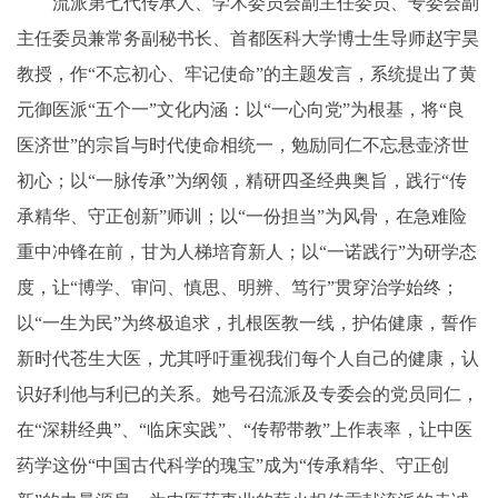
流派第七代传承人、学术委员会副主任委员、专委会副
主任委员兼常务副秘书长、首都医科大学博士生导师赵宇昊
教授，作“不忘初心、牢记使命”的主题发言，系统提出了黄
元御医派“五个一”文化内涵：以“一心向党”为根基，将“良
医济世”的宗旨与时代使命相统一，勉励同仁不忘悬壶济世
初心；以“一脉传承”为纲领，精研四圣经典奥旨，践行“传
承精华、守正创新”师训；以“一份担当”为风骨，在急难险
重中冲锋在前，甘为人梯培育新人；以“一诺践行”为研学态
度，让“博学、审问、慎思、明辨、笃行”贯穿治学始终；
以“一生为民”为终极追求，扎根医教一线，护佑健康，誓作
新时代苍生大医，尤其呼吁重视我们每个人自己的健康，认
识好利他与利已的关系。她号召流派及专委会的党员同仁，
在“深耕经典”、“临床实践”、“传帮带教”上作表率，让中医
药学这份“中国古代科学的瑰宝”成为“传承精华、守正创