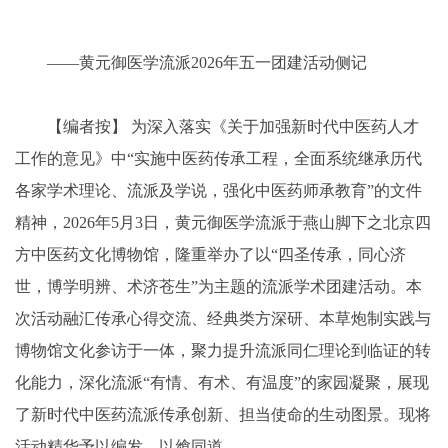
——黄元御医学流派2026年五一团建活动侧记
【编者按】 为深入落实《关于加强新时代中医药人才
工作的意见》中“实施中医药传承工程，全面系统继承历代
各家学术理论、流派及学说，强化中医药师承教育”的文件
精神，2026年5月3日，黄元御医学流派于燕山脚下之北京四
方中医药文化博物馆，隆重举办了以“四圣传承，同心济
世，博学明辨、术济苍生”为主题的流派学术团建活动。本
次活动融汇传承心得交流、经典类方深研、本草炮制实践与
博物馆文化参访于一体，聚力提升流派同仁理论到临证的转
化能力，深化流派“有情、有术、有温度”的家园凝聚，展现
了新时代中医药流派传承创新、担当使命的生动图景。现将
活动精华予以编发，以飨同道。