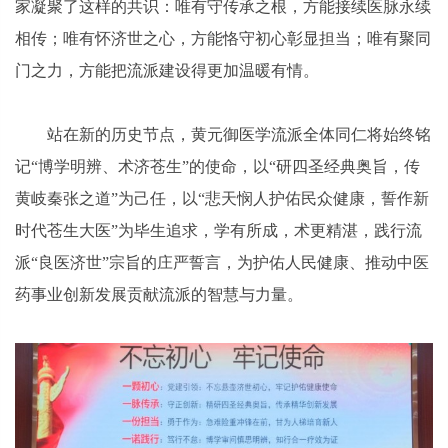
家凝聚了这样的共识：唯有守传承之根，方能接续医脉永续
相传；唯有怀济世之心，方能恪守初心彰显担当；唯有聚同
门之力，方能把流派建设得更加温暖有情。
站在新的历史节点，黄元御医学流派全体同仁将始终铭
记“博学明辨、术济苍生”的使命，以“研四圣经典奥旨，传
黄岐秦张之道”为己任，以“悲天悯人护佑民众健康，誓作新
时代苍生大医”为毕生追求，学有所成，术更精湛，践行流
派“良医济世”宗旨的庄严誓言，为护佑人民健康、推动中医
药事业创新发展贡献流派的智慧与力量。