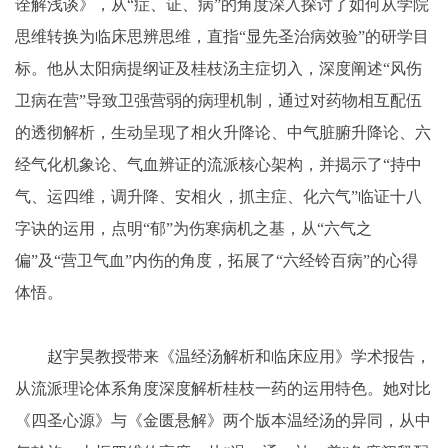
诠解浅谈》，从“症、证、病”的角度深入探讨了如何从学院
思维转换为临床思辨思维，直指“显先圣治病效验”的研学目
标。他从太阳病提纲证及桂枝汤主症切入，深度阐述“风伤
卫病在营”导致卫强营弱的病理机制，通过对药物相互配伍
的透彻解析，生动呈现了相火升降论、中气脏腑升降论、六
经气化机象论、气血辨证的流派核心架构，并揭示了“持中
气、运四维，调升降、安相火，抓主症、化六气”临证十八
字诀的运用，点明“郁”为伤寒病机之基，从“六气之
偏”及“营卫气血”内伤的角度，拓展了“六经铃百病”的心得
体悟。
赵宇昊教授带来《温经汤解析和临床应用》学术报告，
从流派理论体系角度深度解析桂枝一药的运用特色。她对比
《四圣心源》与《金匮悬解》两个版本温经汤的异同，从中