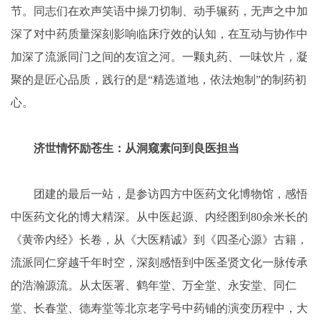
节。同志们在欢声笑语中操刀切制、动手辗药，无声之中加
深了对中药质量深刻影响临床疗效的认知，在互动与协作中
加深了流派同门之间的友谊之河。一颗丸药、一味饮片，凝
聚的是匠心品质，践行的是“精选道地，依法炮制”的制药初
心。
济世情怀励苍生：从洞窥素问到良医担当
团建的最后一站，是参访四方中医药文化博物馆，感悟
中医药文化的博大精深。从中医起源、内经图到80余米长的
《黄帝内经》长卷，从《大医精诚》到《四圣心源》古籍，
流派同仁穿越千年时空，深刻感悟到中医圣贤文化一脉传承
的浩瀚源流。从太医署、鹤年堂、万全堂、永安堂、同仁
堂、长春堂、德寿堂等北京老字号中药铺的演变历程中，大