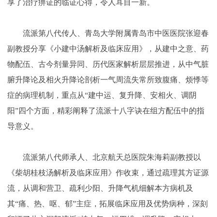
享了治疗痹证的临证心得，令人耳目一新。
流派第八代传人、青岛大学附属青岛市中医医院张迎春
副教授分享《小建中汤解析及临床应用》，从建中之意、药
物配伍、古今剂量异同、历代医家解析层层推进，从中气脏
腑升降论及相火升降论剖析一气周流失常所致腹痛、烦悸等
症的病理机制，重点从“建中运、复升降、安相火、调阴
阳”四个方面，精彩阐释了流派十八字诀在组方配伍中的指
导意义。
流派第八代师承人、北京航天总医院朱海莉副教授以
《柴胡桂枝汤解析及临床应用》作收束，通过疏理其方证源
流，从调和营卫、疏利少阳、升降气机细解本方病机及
其“痛、热、呕、郁”主症，拓展临床应用及优势病种，深刻