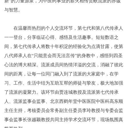
新”的力量源泉，为中医药事业的薪火相传贡献流派的赤诚
与智慧。
在温馨而热烈的个人交流环节，第七代和第八代传承人
一一登台，分享临证心得、感悟及生活趣事。短短数语之
间，第七代传承人将数十年积淀的经验化为点滴甘露，使第
八代师承人在“只能意会而无法言传”的身教中，感悟到四圣
心法的博大精深。流派成员间热情洋溢的交流，消融了彼此
间的距离，让每一位同门融入到了流派的大家庭中，在学
习、工作、生活中结为互助互帮的师徒与挚友，极大地加强
了流派的凝聚力。该环节由贾连城教授及流派第七代传承
人、流派监事会监事、北京西鹤年堂中医医院中医科高东顺
主任主持，考核委员会常务副主任委员李玲教授与专委会监
事会监事长张越颖教授共同主持学术交流环节，现场氛围真