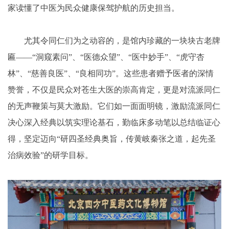
家读懂了中医为民众健康保驾护航的历史担当。
尤其令同仁们为之动容的，是馆内珍藏的一块块古老牌
匾——“洞窥素问”、“医德众望”、“医中妙手”、“虎守杏
林”、“慈善良医”、“良相同功”。这些患者赠予医者的深情
赞誉，不仅是民众对苍生大医的崇高肯定，更是对流派同仁
的无声鞭策与莫大激励。它们如一面面明镜，激励流派同仁
决心深入经典以筑实理论基石，勤临床多动笔以总结临证心
得，坚定迈向“研四圣经典奥旨，传黄岐秦张之道，起先圣
治病效验”的研学目标。