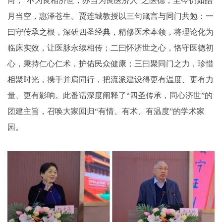
向，“不为良相济世，亦当为良医济人”之医德，至今仍如皓
月当空，惠泽苍生。贾连城教授以三句箴言与同门共勉：一
曰守传承之根，深研四圣经典，精修医术本领，将理论化为
临床实效，让医脉永续相传；二曰怀济世之心，恪守医德初
心，秉持仁心仁术，护佑民众健康；三曰聚同门之力，珍惜
相聚时光，携手并肩同行，把流派建设得更有温度、更有力
量、更有影响。此番话深度阐释了“四圣传承，同心济世”的
团建主旨，召唤大家回归“有情、有术、有温度”的学术家
园。