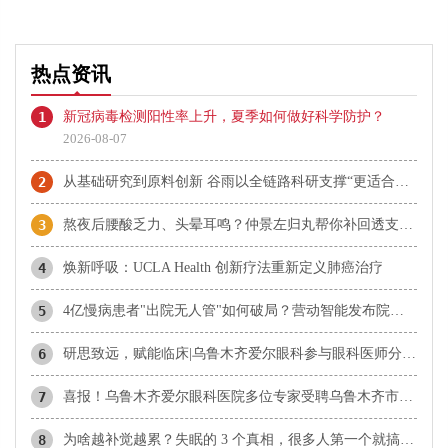
热点资讯
1
新冠病毒检测阳性率上升，夏季如何做好科学防护？
2026-08-07
2
从基础研究到原料创新 谷雨以全链路科研支撑“更适合中国人”理念
3
熬夜后腰酸乏力、头晕耳鸣？仲景左归丸帮你补回透支的肾阴
4
焕新呼吸：UCLA Health 创新疗法重新定义肺癌治疗
5
4亿慢病患者"出院无人管"如何破局？营动智能发布院外数智化慢病管理白皮书
6
研思致远，赋能临床|乌鲁木齐爱尔眼科参与眼科医师分会学术交流
7
​喜报！乌鲁木齐爱尔眼科医院多位专家受聘乌鲁木齐市科协科技智库专家
8
为啥越补觉越累？失眠的 3 个真相，很多人第一个就搞错了