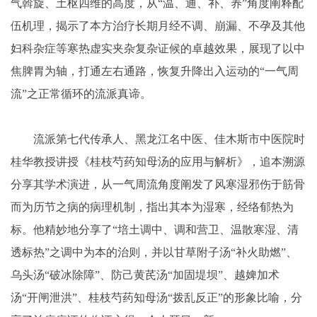
气斡旋、土枢四维的高度，从“温、通、补、养”角度阐释配
伍机理，揭示了本方治疗长期月经不调、崩漏、不孕及其他
妇科杂症等寒热虚实夹杂复杂证候的卓越效果，展现了以中
焦脾胃为轴，打通左右通路，恢复升降出入运动的“一气周
流”之正常循环的流派真谛。
流派第七代传承人、黑龙江名中医、佳木斯市中医院时
桂华教授讲授《桂枝芍药知母汤的应用与解析》，追本溯源
分享其学术演进，从一气周流角度阐发了风寒湿邪伤于筋骨
而为历节之病的病理机制，指出其本为湿寒，经络郁热为
标。他精妙地分享了“培土调中、调和营卫、温散寒湿、清
透标热”之调中为本的治则，并以甘草附子汤“补火助燃”、
乌头汤“破冰除障”、防己黄芪汤“加固堤坝”、越婢加术
汤“开闸泄洪”、桂枝芍药知母汤“拨乱反正”的形象比喻，分