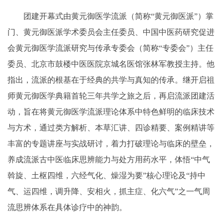
团建开幕式由黄元御医学流派（简称“黄元御医派”）掌
门、黄元御医派学术委员会主任委员、中国中医药研究促进
会黄元御医学流派研究与传承专委会（简称“专委会”）主任
委员、北京市鼓楼中医医院京城名医馆张林军教授主持。他
指出，流派的根基在于经典的共学与真知的传承。继开启祖
师黄元御医学典籍首轮三年共学之旅之后，再启流派团建活
动，旨在将黄元御医学流派理论体系中特色鲜明的临床技术
与方术，通过类方解析、本草汇讲、四诊精要、案例精讲等
丰富的专题讲座与实战研讨，着力打破理论与临床的壁垒，
养成流派古中医临床思辨能力与处方用药水平，体悟“中气
斡旋、土枢四维，六经气化、燥湿为要”核心理论及“持中
气、运四维，调升降、安相火，抓主症、化六气”之一气周
流思辨体系在具体诊疗中的神韵。