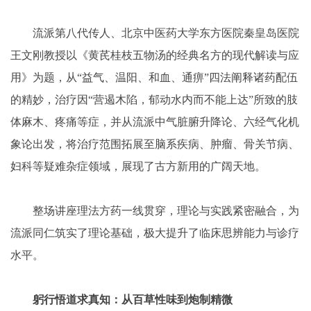
流派第八代传人、北京中医药大学东方医院秦皇岛医院
王文刚教授以《黄芪桂枝五物汤的经典名方的现代解读与应
用》为题，从“益气、温阳、和血、通痹”四法阐释诸药配伍
的精妙，治疗因“营遏木陷，郁动水内而不能上达”所致的肢
体麻木、疼痛等症，并从流派中气脏腑升降论、六经气化机
象论出发，将治疗范围拓展至脑系疾病、肿瘤、骨关节病、
妇科等疑难杂症领域，展现了古方新用的广阔天地。
整场讲座理法方药一线贯穿，理论与实践紧密融合，为
流派同仁筑实了理论基础，极大提升了临床思辨能力与诊疗
水平。
躬行悟道求真知：从百草性味到炮制精微