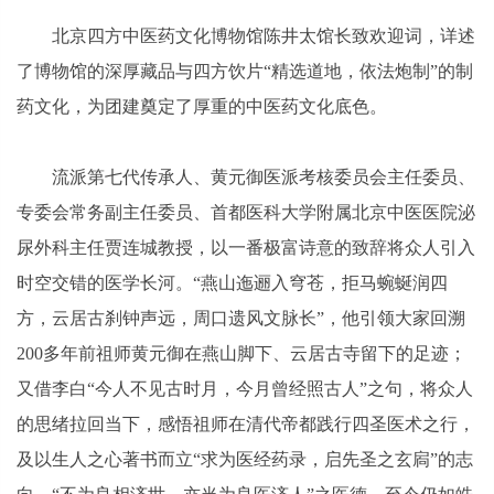
北京四方中医药文化博物馆陈井太馆长致欢迎词，详述
了博物馆的深厚藏品与四方饮片“精选道地，依法炮制”的制
药文化，为团建奠定了厚重的中医药文化底色。
流派第七代传承人、黄元御医派考核委员会主任委员、
专委会常务副主任委员、首都医科大学附属北京中医医院泌
尿外科主任贾连城教授，以一番极富诗意的致辞将众人引入
时空交错的医学长河。“燕山迤逦入穹苍，拒马蜿蜒润四
方，云居古刹钟声远，周口遗风文脉长”，他引领大家回溯
200多年前祖师黄元御在燕山脚下、云居古寺留下的足迹；
又借李白“今人不见古时月，今月曾经照古人”之句，将众人
的思绪拉回当下，感悟祖师在清代帝都践行四圣医术之行，
及以生人之心著书而立“求为医经药录，启先圣之玄扄”的志