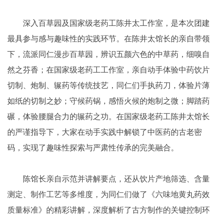
深入百草园及国家级老药工陈井太工作室，是本次团建
最具参与感与趣味性的实践环节。在陈井太馆长的亲自带领
下，流派同仁漫步百草园，辨识五颜六色的中草药，细嗅自
然之芬香；在国家级老药工工作室，亲自动手体验中药饮片
切制、炮制、辗药等传统技艺，同仁们手执药刀，体验片薄
如纸的切制之妙；守候药锅，感悟火候的炮制之微；脚踏药
碾，体验腰腿合力的辗药之功。在国家级老药工陈井太馆长
的严谨指导下，大家在动手实践中解锁了中医药的古老密
码，实现了趣味性探索与严肃性传承的完美融合。
陈馆长亲自示范并讲解要点，还从饮片产地筛选、含量
测定、制作工艺等多维度，为同仁们做了《六味地黄丸药效
质量标准》的精彩讲解，深度解析了古方制作的关键控制环