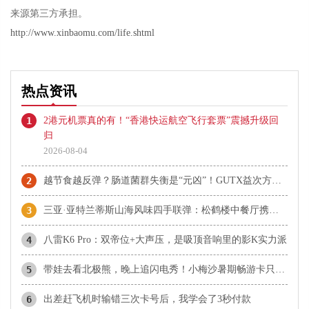
来源第三方承担。
http://www.xinbaomu.com/life.shtml
热点资讯
1
2港元机票真的有！“香港快运航空飞行套票”震撼升级回
归
2026-08-04
2
越节食越反弹？肠道菌群失衡是“元凶”！GUTX益次方：鲜活益生菌直达肠道，养出你的“易瘦体质”
3
三亚·亚特兰蒂斯山海风味四手联弹：松鹤楼中餐厅携手名厨 上演又一风味篇章
4
八雷K6 Pro：双帝位+大声压，是吸顶音响里的影K实力派
5
带娃去看北极熊，晚上追闪电秀！小梅沙暑期畅游卡只要99元
6
​出差赶飞机时输错三次卡号后，我学会了3秒付款