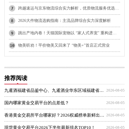
7
​跨越速运与京东物流综合实力解析，优质物流服务优选指南
8
​2026大件物流选购指南：主流品牌综合实力深度解析
9
跳出产地内卷！天猫国际宠物以 “家人式养宠” 重构进口宠物赛道心智
10
物美听劝！平价物美又回来了 “物美+”首店正式营业
推荐阅读
九暹酒福建省品鉴中心、九暹酒业华东区域福建省办事处：御隆艺术馆
2026-08-05
国内哪家黄金交易平台的点差低？
2026-08-05
香港黄金交易所平台哪家好？2026权威榜单新鲜出炉，速览收藏
2026-08-05
现货黄金交易平台2026下半年最新排名TOP10！
2026-08-05