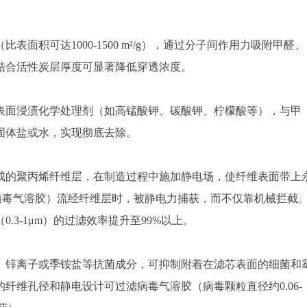
面积可达1000-1500 m²/g），通过分子间作用力吸附甲醛、
结合活性炭层厚度可显著降低穿透浓度。
表面浸渍化学处理剂（如高锰酸钾、碳酸钾、柠檬酸等），与甲
固体盐或水，实现彻底去除。
成的聚丙烯纤维层，在制造过程中施加静电场，使纤维表面带上
、病毒气溶胶）流经纤维层时，被静电力捕获，而不仅靠机械拦截
3-1μm）的过滤效率提升至99%以上。
、锌离子或季铵盐等抗菌成分，可抑制附着在滤芯表面的细菌和
纤维孔径和静电设计可过滤病毒气溶胶（病毒颗粒直径约0.06-