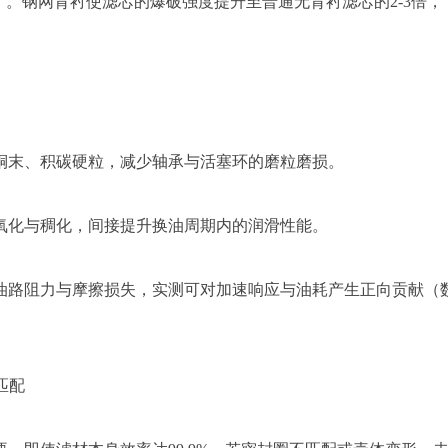
）。钢网背衬使滤芯的爆破强度提升至普通无背衬滤芯的2-3倍，
铜末、积碳硬粒，减少轴承与活塞环的磨粒磨损。
氧化与稠化，间接提升换油周期内的润滑性能。
油路阻力与摩擦损失，实测可对加速响应与油耗产生正向贡献（
匹配