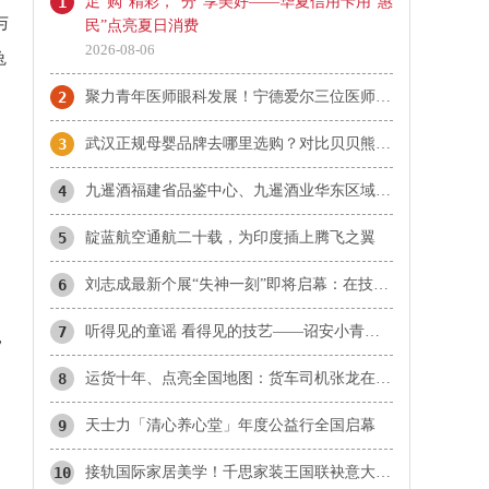
1
足“购”精彩，“分”享美好——华夏信用卡用“惠
与
民”点亮夏日消费
2026-08-06
兔
2
​聚力青年医师眼科发展！宁德爱尔三位医师当选市眼科青年学组成员
3
武汉正规母婴品牌去哪里选购？对比贝贝熊、爱婴坊、乐婴等本地品牌与孩子王
4
九暹酒福建省品鉴中心、九暹酒业华东区域福建省办事处：御隆艺术馆
5
靛蓝航空通航二十载，为印度插上腾飞之翼
6
刘志成最新个展“失神一刻”即将启幕：在技术理性时代，重新唤醒感知的诗意
7
听得见的童谣 看得见的技艺——诏安小青梅童声合唱团首登国家大剧院
，
8
运货十年、点亮全国地图：货车司机张龙在雪山草原听见生活的回响
9
天士力「清心养心堂」年度公益行全国启幕
10
接轨国际家居美学！千思家装王国联袂意大利CASALUME 构筑软装全案交付新标杆