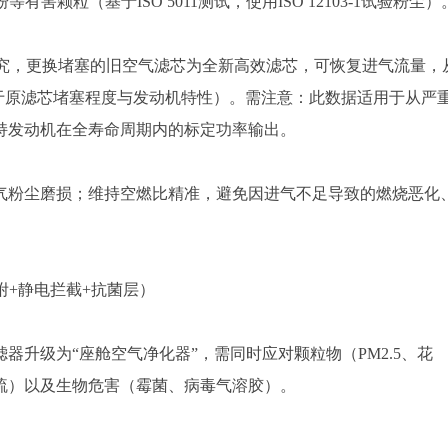
害颗粒（基于ISO 5011测试，使用ISO 12103-1试验粉尘）
研究，更换堵塞的旧空气滤芯为全新高效滤芯，可恢复进气流量，
于原滤芯堵塞程度与发动机特性）。需注意：此数据适用于从严
持发动机在全寿命周期内的标定功率输出。
气粉尘磨损；维持空燃比精准，避免因进气不足导致的燃烧恶化
附+静电拦截+抗菌层）
升级为“座舱空气净化器”，需同时应对颗粒物（PM2.5、花
硫）以及生物危害（霉菌、病毒气溶胶）。