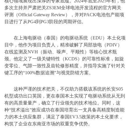
核心领域展现出深厚的专家底蕴。2024年底至2025年初，他
多次主持并严肃把关ZS3EM全球电池开发流程的官方网关
评测（Official Gateway Review），并对PACK电池包产能项
目进行了从PG4到PG3阶段的周期评估。
在上海电驱动（泰国）的电驱动系统（EDU）本土化项
目中，他作为项目负责人，精准破解了局部放电（PDIV）
在线监测及NVH（振动、噪声、平顺性）等核心技术瓶
颈。他定义了一级关键特性（KCDS）的可靠性标准，如旋
变零位、气隙一致性及齿轮修形精度，并指导实施了针对关
键工序的“100%数据追溯”与视觉防错方案。
这种严谨的技术把关，不仅助力搭载该系统的长安S05
机型成功出口英国，更在泰国本土实现了电驱动系统从无到
有的高质量量产，确立了行业领先的技术地位。同时，这
种“技术溢出”效应成功在泰国培育出一支具备高精度制造能
力的本土供应集群，满足了泰国EV3.5政策的本土化要求，
构筑了企业在东南亚市场的双重竞争优势。