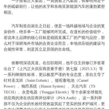
一手搭着正大集团，一肩挑着上汽集团，侯黎明用近十
年的砥砺前行，让他的名字和东南亚新能源汽车的蓬勃紧密
相连。
汽车制造自诞生之日起，便是一场跨越地域与企业的复
杂协作，绝非单一工厂能够闭环完成。在漫长的价值链中，
若说本土品牌的核心目标是稳固直属工厂的产能与品控，那
么对于深耕海外市场的合资企业而言，本地供应链的建设与
合规性审查，则是其立足异国的生命线。
侯黎明深谙其道。在任职期间，他不仅主持修订并签署
出台了《上汽正大供应商质量手册》第七版（2025.3.3）等
一系列纲领性标准，更以极度严谨的专业态度，亲自主导了
针对圣戈班（Saint Gobain）、骆驼蓄电池（Camel
Power）、翰昂系统（Hanon System）、天合汽车（TS
TECH）、永贵电器（Yonggui Electric）等十余家全球领先
供应商的潜在供应商评估审计（PSA Audit）。这一系列举
措不仅为企业的长效经营效益筑起了坚实的技术护城河，更