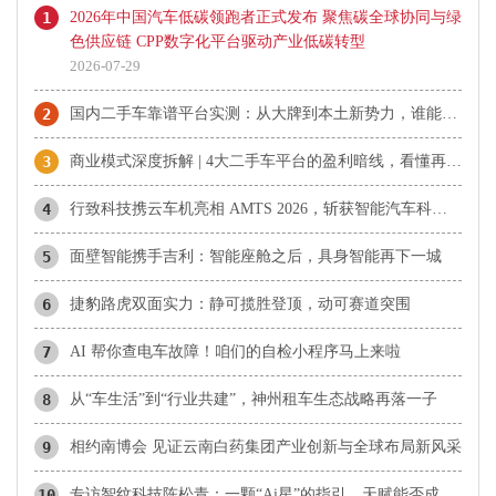
1
2026年中国汽车低碳领跑者正式发布 聚焦碳全球协同与绿
色供应链 CPP数字化平台驱动产业低碳转型
2026-07-29
2
国内二手车靠谱平台实测：从大牌到本土新势力，谁能真正做到不踩坑
3
商业模式深度拆解 | 4大二手车平台的盈利暗线，看懂再也不被收割
4
行致科技携云车机亮相 AMTS 2026，斩获智能汽车科技奖
5
面壁智能携手吉利：智能座舱之后，具身智能再下一城
6
捷豹路虎双面实力：静可揽胜登顶，动可赛道突围
7
AI 帮你查电车故障！咱们的自检小程序马上来啦
8
从“车生活”到“行业共建”，神州租车生态战略再落一子
9
相约南博会 见证云南白药集团产业创新与全球布局新风采
10
专访智纹科技陈松青：一颗“Ai星”的指引，天赋能否成为破解教育迷航的新坐标？