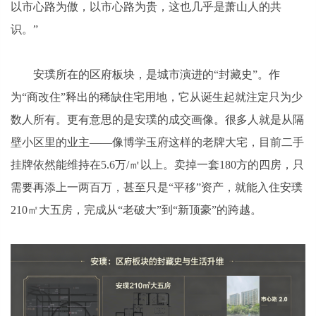
以市心路为傲，以市心路为贵，这也几乎是萧山人的共
识。”
安璞所在的区府板块，是城市演进的“封藏史”。作
为“商改住”释出的稀缺住宅用地，它从诞生起就注定只为少
数人所有。更有意思的是安璞的成交画像。很多人就是从隔
壁小区里的业主——像博学玉府这样的老牌大宅，目前二手
挂牌依然能维持在5.6万/㎡以上。卖掉一套180方的四房，只
需要再添上一两百万，甚至只是“平移”资产，就能入住安璞
210㎡大五房，完成从“老破大”到“新顶豪”的跨越。