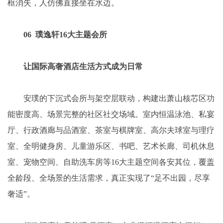
框消失，人仿佛直接坐在水边。
06 璞逸轩16大主题会所
让国际高奢酒店生活方式成为日常
安璞的下沉式会所与架空层联动，构建出萧山核芯区功
能密度高、场景完整的社区社交场域。室内恒温泳池、私宴
厅、行政酒廊与品酒室、茶室与棋牌室、高尔夫球室与理疗
室、全明健身房、儿童游乐区、书吧、艺术长廊、司机休息
室、宠物空间、自助洗车房等16大主题空间各安其位，覆盖
全龄段、全场景的生活需求，真正实现了“足不出园，尽享
奢适”。