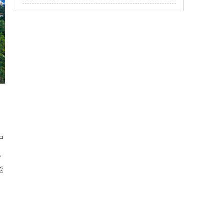
中
，
能