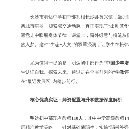
长沙市明达中学初中部扎根长沙县黄兴镇，坐拥
离城市喧嚣，却紧邻交通动脉，真正实现了“出则繁华
曦竞走中唤醒身体节律；课堂上，窗外绿意与粉笔灰
然入梦。这种“生态+人文”的双重浸润，让学生在松
尤为值得一提的是，明达初中部作为“
中国少年培
生认识自我、探索未来。通过走在全省前列的“
学教评
在“最近发展区”内稳步前行。
核心优势实证：师资配置与升学数据深度解析
明达初中部现有教师
110人
，其中中学高级教师
1
层精准教学策略——针对基础薄弱生，实施“弱科补强