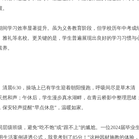
破。
期间学习效率显著提升。虽为义务教育阶段，但学校历年中考成
、雅礼等名校。更关键的是，学生普遍展现出良好的学习习惯与
素养。
清晨6:30，操场上已有学生迎着朝阳慢跑，呼吸间尽是草木清
天然和声；午休后，学生漫步真水湖畔，在青云桥影中整理思绪
保安轻声提醒“早点休息”，温暖如家。
级班级，避免“吃不饱”或“跟不上”的尴尬。一位2024届毕业
用生活案例讲透公式，我竟考到了85分！”这种因材施教的体验