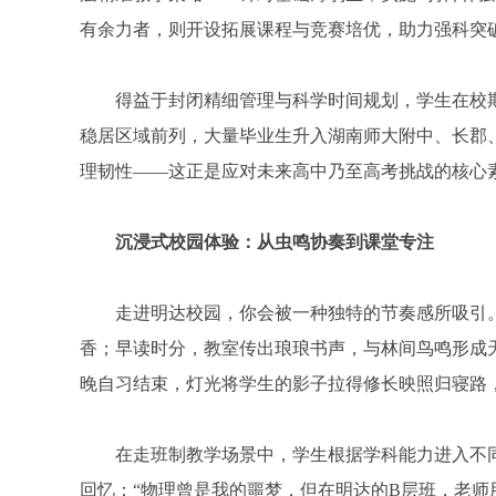
有余力者，则开设拓展课程与竞赛培优，助力强科突
得益于封闭精细管理与科学时间规划，学生在校
稳居区域前列，大量毕业生升入湖南师大附中、长郡
理韧性——这正是应对未来高中乃至高考挑战的核心
沉浸式校园体验：从虫鸣协奏到课堂专注
走进明达校园，你会被一种独特的节奏感所吸引。
香；早读时分，教室传出琅琅书声，与林间鸟鸣形成
晚自习结束，灯光将学生的影子拉得修长映照归寝路，
在走班制教学场景中，学生根据学科能力进入不同层
回忆：“物理曾是我的噩梦，但在明达的B层班，老师