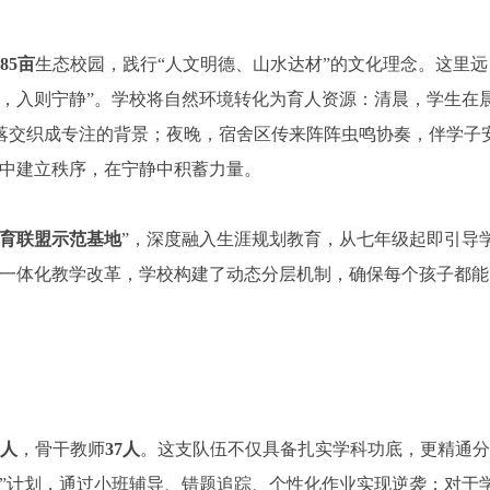
185亩
生态校园，践行“人文明德、山水达材”的文化理念。这里远
，入则宁静”。学校将自然环境转化为育人资源：清晨，学生在
落交织成专注的背景；夜晚，宿舍区传来阵阵虫鸣协奏，伴学子
弛中建立秩序，在宁静中积蓄力量。
育联盟示范基地
”，深度融入生涯规划教育，从七年级起即引导
一体化教学改革，学校构建了动态分层机制，确保每个孩子都能
4人
，骨干教师
37人
。这支队伍不仅具备扎实学科功底，更精通分
”计划，通过小班辅导、错题追踪、个性化作业实现逆袭；对于