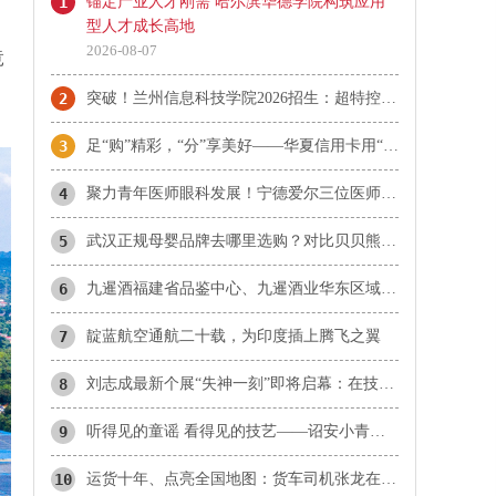
1
锚定产业人才刚需 哈尔滨华德学院构筑应用
型人才成长高地
2026-08-07
竟
2
突破！兰州信息科技学院2026招生：超特控线录取13人！
3
足“购”精彩，“分”享美好——华夏信用卡用“惠民”点亮夏日消费
4
​聚力青年医师眼科发展！宁德爱尔三位医师当选市眼科青年学组成员
5
武汉正规母婴品牌去哪里选购？对比贝贝熊、爱婴坊、乐婴等本地品牌与孩子王
6
九暹酒福建省品鉴中心、九暹酒业华东区域福建省办事处：御隆艺术馆
7
靛蓝航空通航二十载，为印度插上腾飞之翼
8
刘志成最新个展“失神一刻”即将启幕：在技术理性时代，重新唤醒感知的诗意
9
听得见的童谣 看得见的技艺——诏安小青梅童声合唱团首登国家大剧院
10
运货十年、点亮全国地图：货车司机张龙在雪山草原听见生活的回响