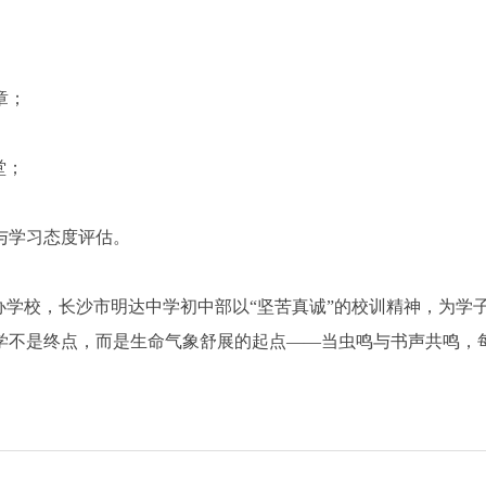
章；
堂；
与学习态度评估。
民办学校，长沙市明达中学初中部以“坚苦真诚”的校训精神，为学
学不是终点，而是生命气象舒展的起点——当虫鸣与书声共鸣，