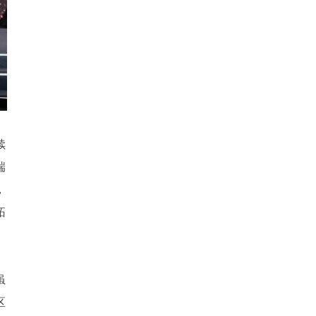
续
端
，
拓
虽
区