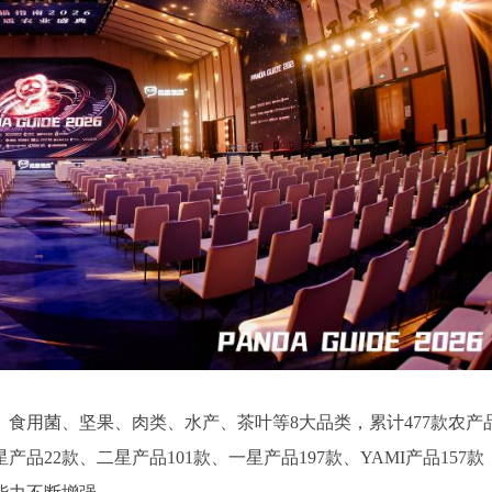
、食用菌、坚果、肉类、水产、茶叶等8大品类，累计477款农产
22款、二星产品101款、一星产品197款、YAMI产品157款