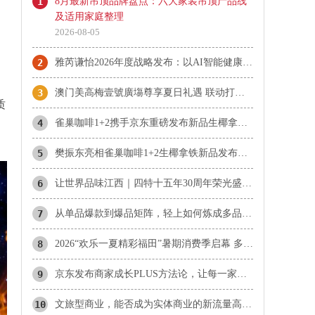
1
8月最新吊顶品牌盘点：六大家装吊顶产品线
及适用家庭整理
2026-08-05
2
雅芮谦怡2026年度战略发布：以AI智能健康穿戴，打造美体知名品牌
3
澳门美高梅壹號廣塲尊享夏日礼遇 联动打造盛夏狂欢
质
4
雀巢咖啡1+2携手京东重磅发布新品生椰拿铁，共同探索咖啡消费新体验
5
樊振东亮相雀巢咖啡1+2生椰拿铁新品发布会，共启“更好喝椰”新体验
6
让世界品味江西｜四特十五年30周年荣光盛典圆满落幕
7
从单品爆款到爆品矩阵，轻上如何炼成多品类爆品“收割机”？
8
2026“欢乐一夏精彩福田”暑期消费季启幕 多家商圈联动打造夏日微醺与潮玩盛宴
9
京东发布商家成长PLUS方法论，让每一家店铺的增长有径可循
10
文旅型商业，能否成为实体商业的新流量高地？