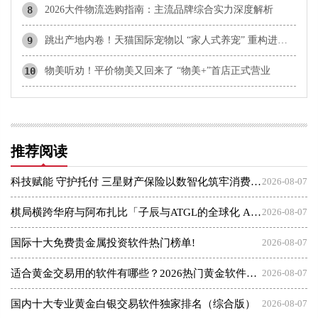
8
​2026大件物流选购指南：主流品牌综合实力深度解析
9
跳出产地内卷！天猫国际宠物以 “家人式养宠” 重构进口宠物赛道心智
10
物美听劝！平价物美又回来了 “物美+”首店正式营业
推荐阅读
科技赋能 守护托付 三星财产保险以数智化筑牢消费者权益保护屏障
2026-08-07
棋局横跨华府与阿布扎比「子辰与ATGL的全球化 AI 资本突围战」
2026-08-07
国际十大免费贵金属投资软件热门榜单!
2026-08-07
适合黄金交易用的软件有哪些？2026热门黄金软件速览！
2026-08-07
国内十大专业黄金白银交易软件独家排名（综合版）
2026-08-07