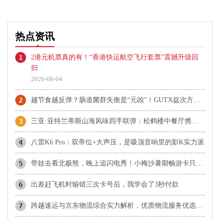
热点资讯
1
2港元机票真的有！“香港快运航空飞行套票”震撼升级回
归
2026-08-04
2
越节食越反弹？肠道菌群失衡是“元凶”！GUTX益次方：鲜活益生菌直达肠道，养出你的“易瘦体质”
3
三亚·亚特兰蒂斯山海风味四手联弹：松鹤楼中餐厅携手名厨 上演又一风味篇章
4
八雷K6 Pro：双帝位+大声压，是吸顶音响里的影K实力派
5
带娃去看北极熊，晚上追闪电秀！小梅沙暑期畅游卡只要99元
6
​出差赶飞机时输错三次卡号后，我学会了3秒付款
7
​跨越速运与京东物流综合实力解析，优质物流服务优选指南